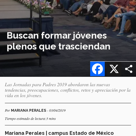
Buscan formar jóvenes
plenos que trasciendan
Facebook
X
Las Jornadas para Padres 2019 abordaron las nuevas
tendencias, preocupaciones, conflictos, retos y apreciación por la
vida en los jóvenes.
Por
- 03/04/2019
MARIANA PERALES
Tiempo estimado de lectura:3 mins
Mariana Perales | campus Estado de México