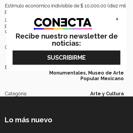
Estímulo económico indivisible de $ 10,000.00 (diez mil
pesos 00/100 M. N.) a once obras con mención.
×
Los participantes conocerán los resultados de estos
premios y menciones en la ceremonia de premiación a
celebrarse el sábado 3 de noviembre.
Recibe nuestro newsletter de
noticias:
Campus:
Estado de México
Etiquetas:
12ª Desfile y Concurso de Alebrijes
Monumentales,
Museo de Arte
Popular Mexicano
Categoría:
Arte y Cultura
Lo más nuevo