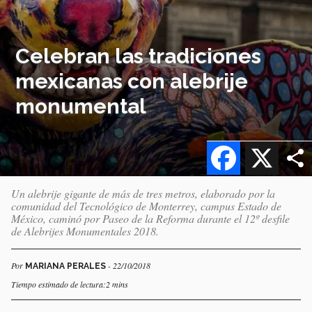
Celebran las tradiciones
mexicanas con alebrije
monumental
Facebook
X
Un alebrije gigante de más de tres metros, elaborado por la
comunidad del Tecnológico de Monterrey, campus Estado de
México, caminó por Paseo de la Reforma durante el 12º desfile
de Alebrijes Monumentales 2018.
Por
- 22/10/2018
MARIANA PERALES
Tiempo estimado de lectura:2 mins