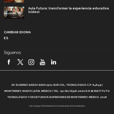
Aula Futura: transformar la experiencia educativa
(video)
Más que un festival cultural: así es la magia de
VIBRART 2026 (video)
CAMBIAR IDIOMA
ES
Javier Guzmán: investigación con impacto social
(video)
Síguenos
¡México, en el top del mundial de robótica FIRST
2026! (video)
Vida Tec: Pasión, disciplina y básquetbol, con Gael
Adame (video)
A
AV. EUGENIO GARZA SADA 2501 SUR COL. TECNOLÓGICO C.P. 64849 |
L
¿Cómo es el Modelo Educativo Tec? (video)
MONTERREY, NUEVO LEÓN, MÉXICO | TEL. +52 (81) 8358-2000 D.R.© INSTITUTO
TECNOLÓGICO Y DE ESTUDIOS SUPERIORES DE MONTERREY, MÉXICO. 2018
Vida Tec: Feminismo e Inteligencia Artificial, Paola
*DEC-520912 PROGRAMAS EN MODALIDAD ESCOLARIZADA.
Ricaurte (video)