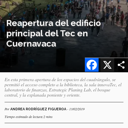
Reapertura del edificio
principal del Tec en
Cuernavaca
Facebook
X
En esta primera apertura de los espacios del cuadrángulo, se
permitió el acceso completo a la biblioteca, la sala innovaTec, el
laboratorio de finanzas, Estrategic Planing Lab, el bosque
central, y la explanada poniente y oriente.
Por
- 13/02/2019
ANDREA RODRÍGUEZ FIGUEROA
Tiempo estimado de lectura:2 mins