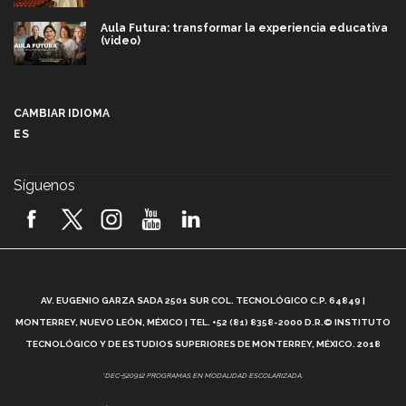
Aula Futura: transformar la experiencia educativa
(video)
Más que un festival cultural: así es la magia de
VIBRART 2026 (video)
CAMBIAR IDIOMA
ES
Javier Guzmán: investigación con impacto social
(video)
Síguenos
¡México, en el top del mundial de robótica FIRST
2026! (video)
Vida Tec: Pasión, disciplina y básquetbol, con Gael
Adame (video)
A
AV. EUGENIO GARZA SADA 2501 SUR COL. TECNOLÓGICO C.P. 64849 |
L
¿Cómo es el Modelo Educativo Tec? (video)
MONTERREY, NUEVO LEÓN, MÉXICO | TEL. +52 (81) 8358-2000 D.R.© INSTITUTO
TECNOLÓGICO Y DE ESTUDIOS SUPERIORES DE MONTERREY, MÉXICO. 2018
Vida Tec: Feminismo e Inteligencia Artificial, Paola
*DEC-520912 PROGRAMAS EN MODALIDAD ESCOLARIZADA.
Ricaurte (video)