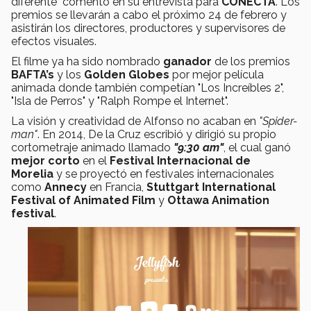
diferente" comentó en su entrevista para
CONECTA
. Los
premios se llevarán a cabo el próximo 24 de febrero y
asistirán los directores, productores y supervisores de
efectos visuales.
El filme ya ha sido nombrado
ganador
de los premios
BAFTA’s
y los
Golden Globes
por mejor película
animada donde también competían "Los Increíbles 2",
"Isla de Perros" y "Ralph Rompe el Internet".
La visión y creatividad de Alfonso no acaban en
"Spider-
man"
. En 2014, De la Cruz escribió y dirigió su propio
cortometraje animado llamado
"
9:30 am
"
,
el cual
ganó
mejor corto
en el
Festival Internacional de
Morelia
y se proyectó en festivales internacionales
como
Annecy
en Francia,
Stuttgart International
Festival of Animated Film
y
Ottawa Animation
festival
.