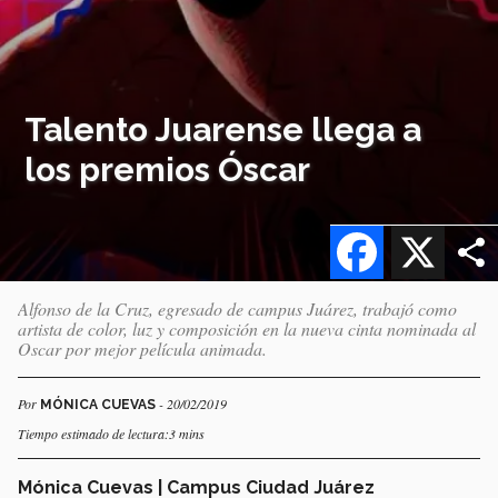
Talento Juarense llega a
los premios Óscar
Facebook
X
Alfonso de la Cruz, egresado de campus Juárez, trabajó como
artista de color, luz y composición en la nueva cinta nominada al
Oscar por mejor película animada.
Por
- 20/02/2019
MÓNICA CUEVAS
Tiempo estimado de lectura:3 mins
Mónica Cuevas | Campus Ciudad Juárez