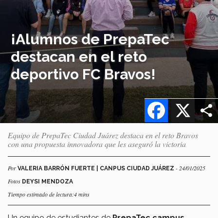
¡Alumnos de PrepaTec
destacan en el reto
deportivo FC Bravos!
Facebook
X
Equipo de PrepaTec Ciudad Juárez destaca en el reto Bravos
con una propuesta innovadora que les aseguró la victoria
Por
- 24/01/2025
VALERIA BARRÓN FUERTE | CANPUS CIUDAD JUÁREZ
Fotos
DEYSI MENDOZA
Tiempo estimado de lectura:4 mins
Un equipo de estudiantes de
PrepaTec campus