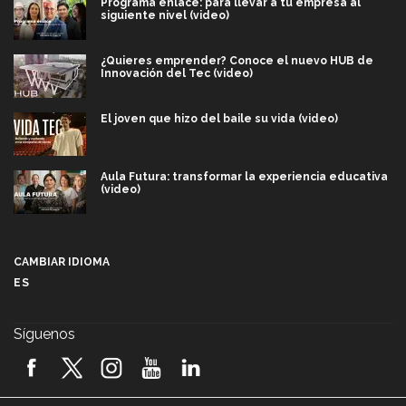
Programa enlace: para llevar a tu empresa al
siguiente nivel (video)
¿Quieres emprender? Conoce el nuevo HUB de
Innovación del Tec (video)
El joven que hizo del baile su vida (video)
Aula Futura: transformar la experiencia educativa
(video)
Más que un festival cultural: así es la magia de
VIBRART 2026 (video)
CAMBIAR IDIOMA
ES
Javier Guzmán: investigación con impacto social
(video)
Síguenos
¡México, en el top del mundial de robótica FIRST
2026! (video)