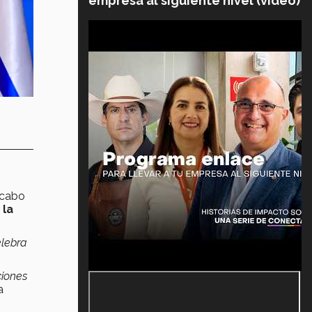
empresa al siguiente nivel (video)
 cabo
 la
elebra
ciones
a