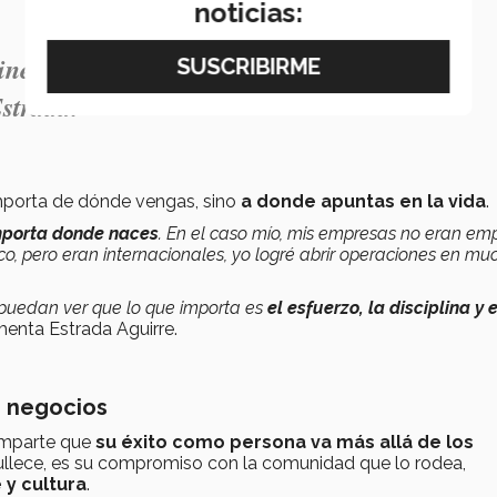
noticias:
inero; vives para disfrutar y promover esa
strada.
mporta de dónde vengas, sino
a donde apuntas en la vida
.
mporta donde naces
. En el caso mío, mis empresas no eran em
o, pero eran internacionales, yo logré abrir operaciones en mu
s puedan ver que lo que importa es
el esfuerzo, la disciplina y e
enta Estrada Aguirre.
s negocios
comparte que
su éxito como persona va más allá de los
ullece, es su compromiso con la comunidad que lo rodea,
 y cultura
.