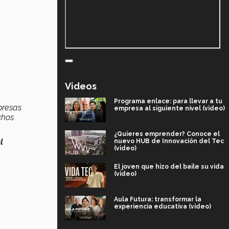
Videos
Programa enlace: para llevar a tu
presas
empresa al siguiente nivel (video)
chos
¿Quieres emprender? Conoce el
l
nuevo HUB de Innovación del Tec
(video)
El joven que hizo del baile su vida
(video)
Aula Futura: transformar la
experiencia educativa (video)