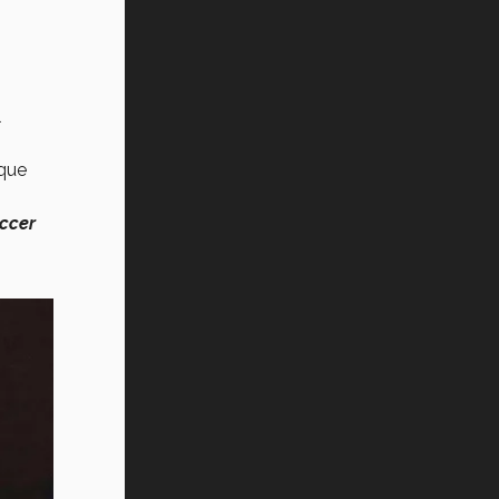
l
que
ccer