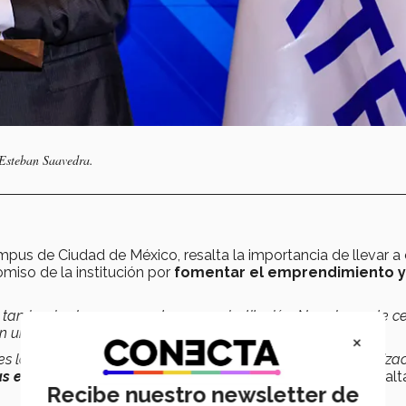
Esteban Saavedra.
ampus de Ciudad de México, resalta la importancia de llevar a
iso de la institución por
fomentar el emprendimiento y
 tan inspirador para nosotros como institución. No solamente c
ién un impacto que va más allá.
×
es lo han acompañado, participando activamente en organiza
s educativas y culturales
en México y en otros países”
, resalt
Recibe nuestro newsletter de