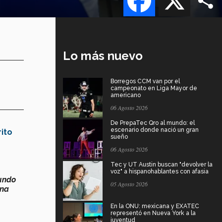
Lo más nuevo
Borregos CCM van por el
campeonato en Liga Mayor de
americano
06 Agosto 2026
De PrepaTec Qro al mundo: el
escenario donde nació un gran
ito
sueño
06 Agosto 2026
Tec y UT Austin buscan "devolver la
voz" a hispanohablantes con afasia
undo
05 Agosto 2026
una
En la ONU: mexicana y EXATEC
representó en Nueva York a la
juventud