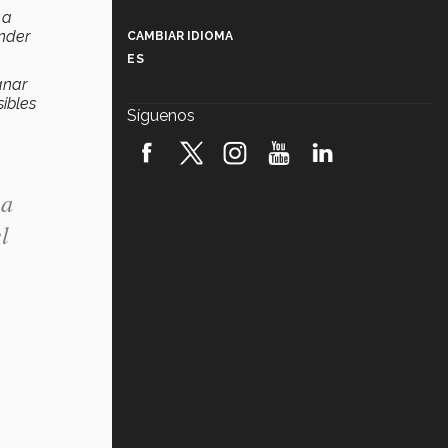
Más que un festival cultural: así es
 a
la magia de VIBRART 2026 (video)
nder
CAMBIAR IDIOMA
ES
Javier Guzmán: investigación con
anar
impacto social (video)
ibles
Síguenos
¡México, en el top del mundial de
robótica FIRST 2026! (video)
 a
Vida Tec: Pasión, disciplina y
básquetbol, con Gael Adame
l
(video)
¿Cómo es el Modelo Educativo
Tec? (video)
Vida Tec: Feminismo e Inteligencia
Artificial, Paola Ricaurte (video)