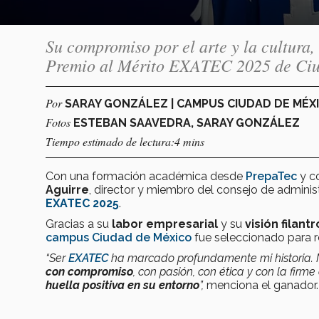
Su compromiso por el arte y la cultura,
Premio al Mérito EXATEC 2025 de Ci
Por
SARAY GONZÁLEZ | CAMPUS CIUDAD DE MÉX
Fotos
ESTEBAN SAAVEDRA, SARAY GONZÁLEZ
Tiempo estimado de lectura:4 mins
Con una formación académica desde
PrepaTec
y co
Aguirre
, director y miembro del consejo de admini
EXATEC 2025
.
Gracias a su
labor empresarial
y su
visión filant
campus Ciudad de México
fue seleccionado para r
“Ser
EXATEC
ha marcado profundamente mi historia.
con compromiso
, con pasión, con ética y con la fi
huella positiva en su entorno
”,
menciona el ganador.