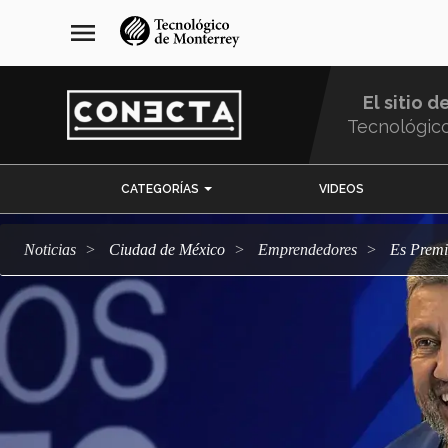
Pasar
navegación
menu
al
principal
contenido
principal
El sitio d
Tecnológic
Menu
CATEGORÍAS
VIDEOS
Comunidad
Noticias
Ciudad de México
emprendedores
Es Prem