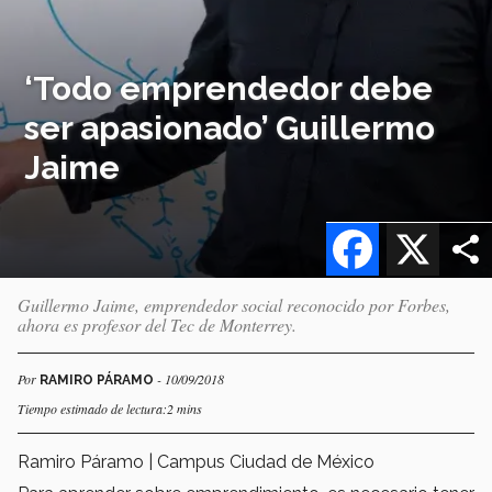
‘Todo emprendedor debe
ser apasionado’ Guillermo
Jaime
Facebook
X
Guillermo Jaime, emprendedor social reconocido por Forbes,
ahora es profesor del Tec de Monterrey.
Por
- 10/09/2018
RAMIRO PÁRAMO
Tiempo estimado de lectura:2 mins
Ramiro Páramo | Campus Ciudad de México