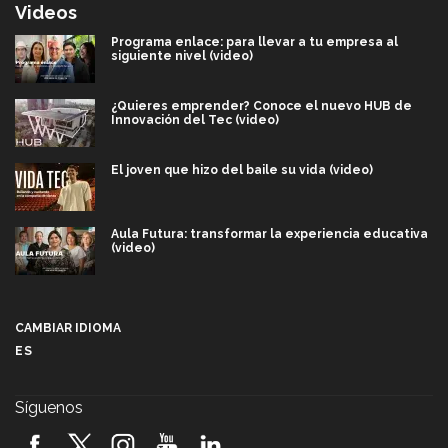
Videos
Programa enlace: para llevar a tu empresa al
siguiente nivel (video)
¿Quieres emprender? Conoce el nuevo HUB de
Innovación del Tec (video)
El joven que hizo del baile su vida (video)
Aula Futura: transformar la experiencia educativa
(video)
Más que un festival cultural: así es la magia de
VIBRART 2026 (video)
CAMBIAR IDIOMA
ES
Javier Guzmán: investigación con impacto social
(video)
Síguenos
¡México, en el top del mundial de robótica FIRST
2026! (video)