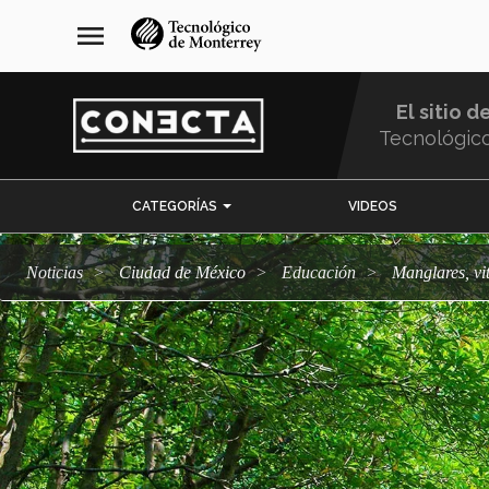
Pasar
navegación
menu
al
principal
contenido
principal
El sitio d
Tecnológic
Menu
CATEGORÍAS
VIDEOS
Comunidad
Noticias
Ciudad de México
Educación
Manglares, v