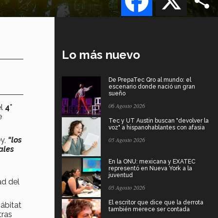
Lo más nuevo
De PrepaTec Qro al mundo: el
escenario donde nació un gran
sueño
06 Agosto 2026
el
4°
e
Tec y UT Austin buscan "devolver la
voz" a hispanohablantes con afasia
ey,
“los
05 Agosto 2026
ales
En la ONU: mexicana y EXATEC
representó en Nueva York a la
juventud
ad del
05 Agosto 2026
El escritor que dice que la derrota
ábitat
también merece ser contada
tras