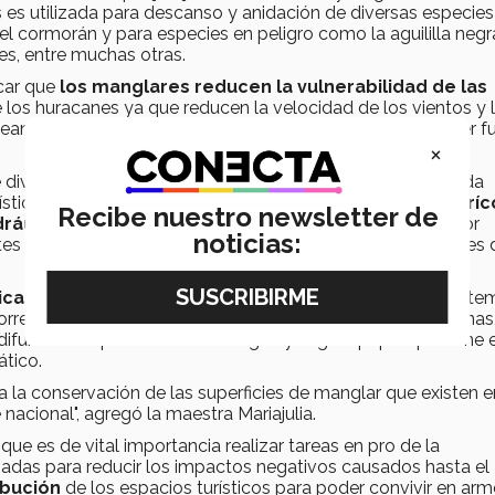
s es utilizada para descanso y anidación de diversas especies
 el cormorán y para especies en peligro como la aguililla negra
res, entre muchas otras.
car que
los manglares reducen la vulnerabilidad de las
 los huracanes ya que reducen la velocidad de los vientos y 
sean menos devastadores y puedan desintegrarse o perder f
×
 diversas
afectaciones
como la
deforestación
, causada
ística en las zonas costeras, le siguen las
actividades agríc
Recibe nuestro newsletter de
dráulica
, lo cual se vincula con la generación de una mayor
noticias:
industriales, pesticidas y fertilizantes agrícolas, derrames 
as y educativas para la protección
de dichos ecosistem
correcta la normativa referente a la protección de estas zonas
ifundir la importancia del manglar y el gran papel que tiene e
tico.
 la conservación de las superficies de manglar que existen e
 nacional", agregó la maestra Mariajulia.
que es de vital importancia realizar tareas en pro de la
badas para reducir los impactos negativos causados hasta el
ibución
de los espacios turísticos para poder convivir en arm