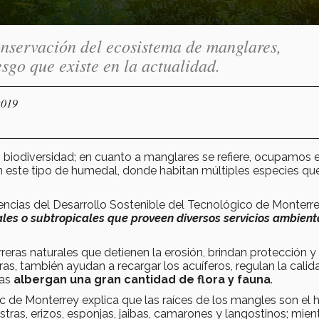
onservación del ecosistema de manglares,
esgo que existe en la actualidad.
2019
 biodiversidad; en cuanto a manglares se refiere, ocupamos 
en este tipo de humedal, donde habitan múltiples especies qu
Ciencias del Desarrollo Sostenible del Tecnológico de Monterr
es o subtropicales que proveen diversos servicios ambient
eras naturales que detienen la erosión, brindan protección y
as, también ayudan a recargar los acuíferos, regulan la calid
nas
albergan una gran cantidad de flora y fauna
.
c de Monterrey explica que las raíces de los mangles son el h
as, erizos, esponjas, jaibas, camarones y langostinos; mien