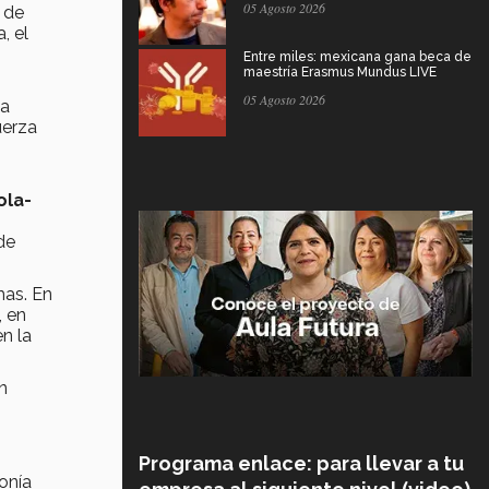
05 Agosto 2026
 de
, el
Entre miles: mexicana gana beca de
maestría Erasmus Mundus LIVE
05 Agosto 2026
la
uerza
ola-
de
as. En
, en
n la
n
Programa enlace: para llevar a tu
onía