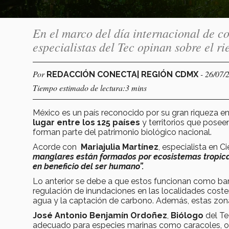
En el marco del día internacional de c
especialistas del Tec opinan sobre el ri
Por
- 26/07/
REDACCIÓN CONECTA| REGIÓN CDMX
Tiempo estimado de lectura:3 mins
México es un país reconocido por su gran riqueza en
lugar entre los 125 países
y territorios que pose
forman parte del patrimonio biológico nacional.
Acorde con
Mariajulia Martínez
, especialista en 
manglares están formados por ecosistemas tropical
en beneficio del ser humano”.
Lo anterior se debe a que estos funcionan como barr
regulación de inundaciones en las localidades coster
agua y la captación de carbono. Además, estas zo
José Antonio Benjamín Ordoñez
,
Biólogo
del Te
adecuado para especies marinas como caracoles, ostr