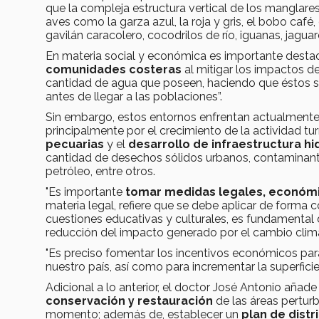
que la compleja estructura vertical de los manglare
aves como la garza azul, la roja y gris, el bobo café,
gavilán caracolero, cocodrilos de río, iguanas, jagua
En materia social y económica es importante desta
comunidades costeras
al mitigar los impactos de
cantidad de agua que poseen, haciendo que éstos 
antes de llegar a las poblaciones”.
Sin embargo, estos entornos enfrentan actualmente
principalmente por el crecimiento de la actividad tur
pecuarias
y el
desarrollo de infraestructura hi
cantidad de desechos sólidos urbanos, contaminantes 
petróleo, entre otros.
"Es importante
tomar medidas legales, económic
materia legal, refiere que se debe aplicar de forma 
cuestiones educativas y culturales, es fundamental d
reducción del impacto generado por el cambio climá
"Es preciso fomentar los incentivos económicos para
nuestro país, así como para incrementar la superficie
Adicional a lo anterior, el doctor José Antonio añade 
conservación y restauración
de las áreas pertur
momento; además de, establecer un
plan de distr