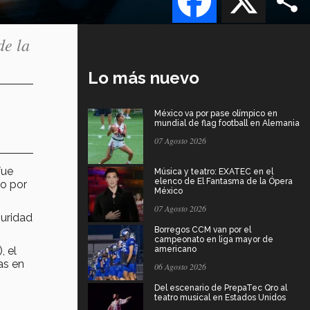
de la
Lo más nuevo
México va por pase olímpico en
mundial de flag football en Alemania
07 Agosto 2026
fue
Música y teatro: EXATEC en el
elenco de El Fantasma de la Ópera
o por
México
07 Agosto 2026
uridad
Borregos CCM van por el
campeonato en liga mayor de
), el
americano
as en
06 Agosto 2026
Del escenario de PrepaTec Qro al
teatro musical en Estados Unidos