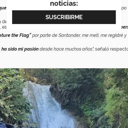
noticias:
 que empiezo
y trato de siempre entregarlo en el menor tiempo
n de
Ciberseguridad
, especializándose en esta área,
, es de ahí donde nació su interés por participar en
Pro-Cyber
ture the Flag”
por parte de Santander, me metí, me registré y
n
ha sido mi pasión
desde hace muchos años”,
señaló respecto