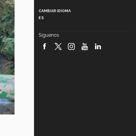
Más que un festival cultural: así es
la magia de VIBRART 2026 (video)
CAMBIAR IDIOMA
ES
Javier Guzmán: investigación con
impacto social (video)
Síguenos
¡México, en el top del mundial de
robótica FIRST 2026! (video)
Vida Tec: Pasión, disciplina y
básquetbol, con Gael Adame
(video)
¿Cómo es el Modelo Educativo
Tec? (video)
Vida Tec: Feminismo e Inteligencia
Artificial, Paola Ricaurte (video)