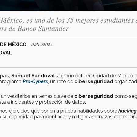
éxico, es uno de los 35 mejores estudiantes 
ers de Banco Santander
- 19/05/2025
 DE MÉXICO
OVAL
 país,
Samuel Sandoval
, alumno del Tec Ciudad de México, 
l programa
Pro-Cybers
, un reto de
ciberseguridad
organizad
a universitarios en temas clave de
ciberseguridad
como seg
sta a incidentes y protección de datos.
ños ejercicios que ponen a prueba habilidades sobre
hacking
u capacidad para identificar y mitigar amenazas cibernétic