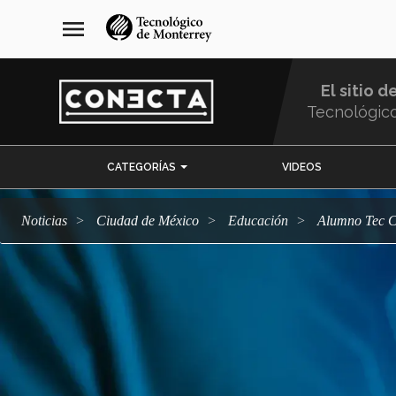
Pasar
navegación
menu
al
principal
contenido
principal
El sitio d
Tecnológic
Menu
CATEGORÍAS
VIDEOS
Comunidad
Noticias
Ciudad de México
Educación
Alumno Tec 