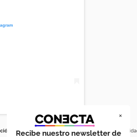
tagram
×
ción
en distintas áreas de
informática
, desde cibersegurid
Recibe nuestro newsletter de