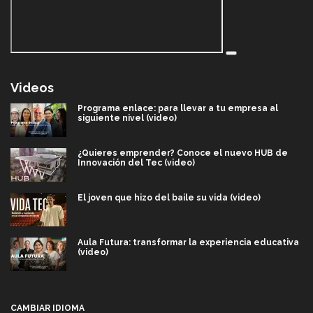
Videos
Programa enlace: para llevar a tu empresa al
siguiente nivel (video)
¿Quieres emprender? Conoce el nuevo HUB de
Innovación del Tec (video)
El joven que hizo del baile su vida (video)
Aula Futura: transformar la experiencia educativa
(video)
Más que un festival cultural: así es la magia de
VIBRART 2026 (video)
CAMBIAR IDIOMA