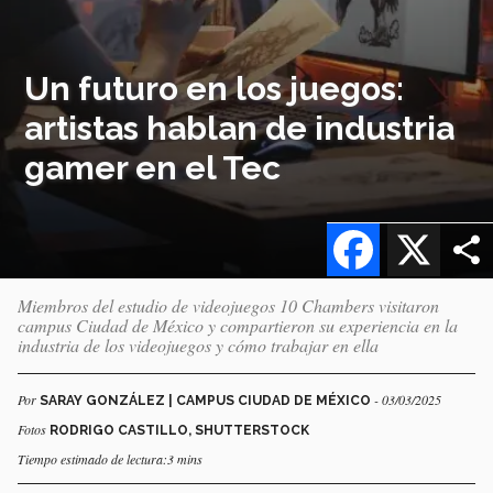
Un futuro en los juegos:
artistas hablan de industria
gamer en el Tec
Facebook
X
Miembros del estudio de videojuegos 10 Chambers visitaron
campus Ciudad de México y compartieron su experiencia en la
industria de los videojuegos y cómo trabajar en ella
Por
- 03/03/2025
SARAY GONZÁLEZ | CAMPUS CIUDAD DE MÉXICO
Fotos
RODRIGO CASTILLO, SHUTTERSTOCK
Tiempo estimado de lectura:3 mins