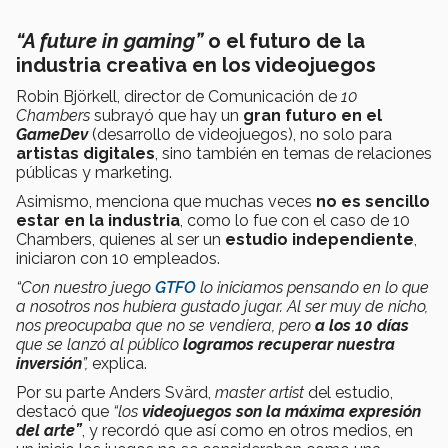
“A future in gaming”
o
el futuro de la
industria creativa en los videojuegos
Robin Björkell, director de Comunicación de
10
Chambers
subrayó que hay un
gran futuro en el
GameDev
(desarrollo de videojuegos), no solo para
artistas digitales
, sino también en temas de relaciones
públicas y marketing.
Asimismo, menciona que muchas veces
no es sencillo
estar en la industria
, como lo fue con el caso de 10
Chambers, quienes al ser un
estudio independiente
,
iniciaron con 10 empleados.
“Con nuestro juego
GTFO
lo iniciamos pensando en lo que
a nosotros nos hubiera gustado jugar. Al ser muy de nicho,
nos preocupaba que no se vendiera, pero
a los 10 días
que se lanzó al público
logramos recuperar nuestra
inversión
”,
explica.
Por su parte Anders Svärd,
master artist
del estudio,
destacó que
“los
videojuegos son la máxima expresión
del arte”
, y recordó que así como en otros medios, en