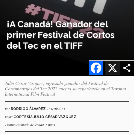
¡A Canadá! Ganador del
primer Festival de Cortos
del Tec en el TIFF
Facebook
X
Julio Cesar Vázquez, egresado ganador del Festival de
Cortometrajes del Tec 2022 cuenta su experiencia en el Toronto
International Film Festival
Por
- 31/10/2023
RODRIGO ÁLVAREZ
Fotos
CORTESÍA JULIO CÉSAR VÁZQUEZ
Tiempo estimado de lectura:5 mins