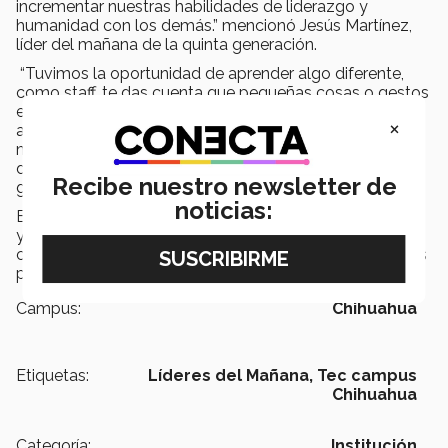
incrementar nuestras habilidades de liderazgo y
humanidad con los demás.” mencionó Jesús Martínez,
líder del mañana de la quinta generación.
“Tuvimos la oportunidad de aprender algo diferente,
como staff, te das cuenta que pequeñas cosas o gestos
en tu vida no están siempre en la vida de todos y, que
×
algo tan simple, como una palabra amigable o de
motivación pueden cambiar la perspectiva de alguien.”
dijo Paulina Almendáriz, líder del mañana de la tercera
Recibe nuestro newsletter de
generación.
noticias:
El evento permitió surgir la emoción, el sentido humano
y la entrega por parte de los voluntarios y los niños, al
compartir experiencias entre pares, así lo mencionan los
participantes líderes del mañana.
Campus:
Chihuahua
Etiquetas:
Líderes del Mañana,
Tec campus
Chihuahua
Categoría:
Institución