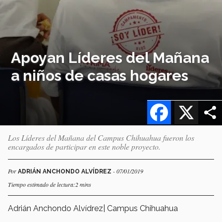
Apoyan Líderes del Mañana
a niños de casas hogares
Facebook
X
Los Líderes del Mañana del Campus Chihuahua fueron los
encargados de participar en este noble proyecto.
Por
- 07/01/2019
ADRIÁN ANCHONDO ALVÍDREZ
Tiempo estimado de lectura:2 mins
Adrián Anchondo Alvídrez| Campus Chihuahua