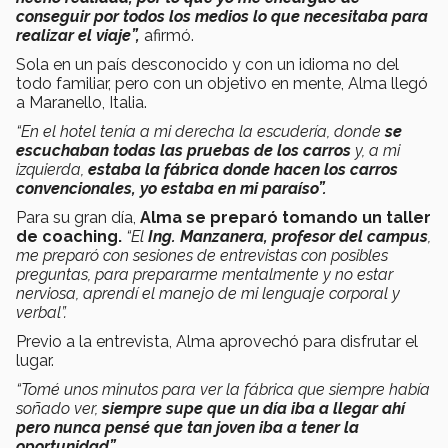
conseguir por todos los medios lo que necesitaba para
realizar el viaje”,
afirmó.
Sola en un país desconocido y con un idioma no del
todo familiar, pero con un objetivo en mente, Alma llegó
a Maranello, Italia.
“En el hotel tenía a mi derecha la escudería, donde
se
escuchaban todas las pruebas de los carros
y, a mi
izquierda,
estaba la fábrica donde hacen los carros
convencionales, yo estaba en mi paraíso”.
Para su gran día,
Alma se preparó tomando un taller
de coaching.
“El
Ing. Manzanera, profesor del campus
,
me preparó con sesiones de entrevistas con posibles
preguntas, para prepararme mentalmente y no estar
nerviosa, aprendí el manejo de mi lenguaje corporal y
verbal”.
Previo a la entrevista, Alma aprovechó para disfrutar el
lugar.
“Tomé unos minutos para ver la fábrica que siempre había
soñado ver,
siempre supe que un día iba a llegar ahí
pero nunca pensé que tan joven iba a tener la
oportunidad”.