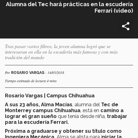
Alumna del Tec hará prácticas en la escudería
Ferrari (video)
Tras pasar varios filtros, la joven alumna logró que se
interesaran en ella en la escudería más famosa y con más
tradición del mundo
Por
- 14/05/2018
ROSARIO VARGAS
Tiempo estimado de lectura:4 mins
Rosario Vargas
| Campus Chihuahua
A sus 23 años, Alma Macías
, alumna del
Tec de
Monterrey campus Chihuahua
, está en
camino a
lograr el gran sueño
que tenía desde niña,
trabajar
para la escudería Ferrari.
Próxima a graduarse y obtener su título como
Ingeniera Mecánica,
Alma se alista para i
niciar la