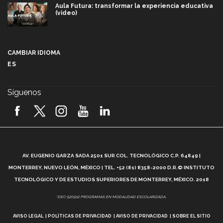
Aula Futura: transformar la experiencia educativa
(video)
Más que un festival cultural: así es la magia de
VIBRART 2026 (video)
CAMBIAR IDIOMA
ES
Javier Guzmán: investigación con impacto social
(video)
Síguenos
¡México, en el top del mundial de robótica FIRST
2026! (video)
Vida Tec: Pasión, disciplina y básquetbol, con Gael
Adame (video)
A
AV. EUGENIO GARZA SADA 2501 SUR COL. TECNOLÓGICO C.P. 64849 |
L
¿Cómo es el Modelo Educativo Tec? (video)
MONTERREY, NUEVO LEÓN, MÉXICO | TEL. +52 (81) 8358-2000 D.R.© INSTITUTO
TECNOLÓGICO Y DE ESTUDIOS SUPERIORES DE MONTERREY, MÉXICO. 2018
Vida Tec: Feminismo e Inteligencia Artificial, Paola
*DEC-520912 PROGRAMAS EN MODALIDAD ESCOLARIZADA.
Ricaurte (video)
AVISO LEGAL
POLÍTICAS DE PRIVACIDAD
AVISO DE PRIVACIDAD
SOBRE EL SITIO