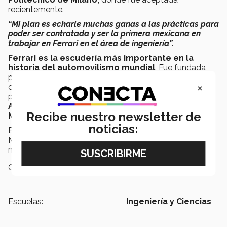
recientemente.
“Mi plan es echarle muchas ganas a las prácticas para
poder ser contratada y ser la primera mexicana en
trabajar en Ferrari en el área de ingeniería”.
Ferrari es la escudería más importante en la
historia del automovilismo mundial
. Fue fundada
por Enzo Ferrari en 1929. Ha conquistado 16 títulos
×
como constructores, además 15 campeonatos de
pilotos y 216 pole positions.
Ha tenido pilotos como:
Alberto Ascari, Juan Manuel Fangio, Niki Lauda,
Recibe nuestro newsletter de
Michael Schumacher, entre otros.
noticias:
Es así como esta joven estudiante del Tec de
Monterrey buscará cumplir su sueño de trabajar de
manera fija en esta importante empresa automotriz.
Campus:
Chihuahua
Escuelas:
Ingeniería y Ciencias