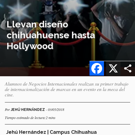
Llevan diseño
chihuahuense hasta
Hollywood
Facebook
X
Alumnos de Negocios Internacionales realizan su primer trabajo
de internacionalización de marcas en un evento en la meca del
cine.
Por
- 03/05/2018
JEHÚ HERNÁNDEZ
Tiempo estimado de lectura:2 mins
Jehú Hernández
| Campus Chihuahua