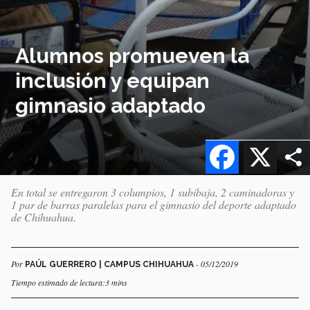
Alumnos promueven la
inclusión y equipan
gimnasio adaptado
Facebook
X
En total se entregaron 3 columpios, 1 subibaja, 2 caminadoras y
1 par de barras paralelas para el gimnasio del deporte adaptado
de Chihuahua.
Por
- 05/12/2019
PAÚL GUERRERO | CAMPUS CHIHUAHUA
Tiempo estimado de lectura:3 mins