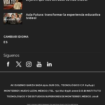
Aula Futura: transformar la experiencia educativa
(video)
Más que un festival cultural: así es la magia de
VIBRART 2026 (video)
CAMBIAR IDIOMA
ES
Javier Guzmán: investigación con impacto social
(video)
Síguenos
¡México, en el top del mundial de robótica FIRST
2026! (video)
Vida Tec: Pasión, disciplina y básquetbol, con Gael
Adame (video)
A
AV. EUGENIO GARZA SADA 2501 SUR COL. TECNOLÓGICO C.P. 64849 |
L
¿Cómo es el Modelo Educativo Tec? (video)
MONTERREY, NUEVO LEÓN, MÉXICO | TEL. +52 (81) 8358-2000 D.R.© INSTITUTO
TECNOLÓGICO Y DE ESTUDIOS SUPERIORES DE MONTERREY, MÉXICO. 2018
Vida Tec: Feminismo e Inteligencia Artificial, Paola
*DEC-520912 PROGRAMAS EN MODALIDAD ESCOLARIZADA.