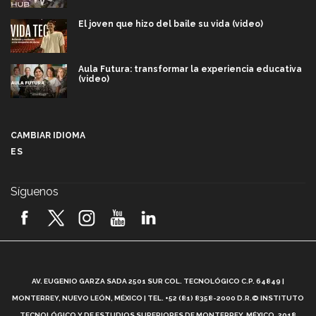
El joven que hizo del baile su vida (video)
Aula Futura: transformar la experiencia educativa
(video)
Más que un festival cultural: así es la magia de
VIBRART 2026 (video)
CAMBIAR IDIOMA
ES
Javier Guzmán: investigación con impacto social
(video)
Síguenos
¡México, en el top del mundial de robótica FIRST
2026! (video)
Vida Tec: Pasión, disciplina y básquetbol, con Gael
Adame (video)
A
AV. EUGENIO GARZA SADA 2501 SUR COL. TECNOLÓGICO C.P. 64849 |
L
¿Cómo es el Modelo Educativo Tec? (video)
MONTERREY, NUEVO LEÓN, MÉXICO | TEL. +52 (81) 8358-2000 D.R.© INSTITUTO
TECNOLÓGICO Y DE ESTUDIOS SUPERIORES DE MONTERREY, MÉXICO. 2018