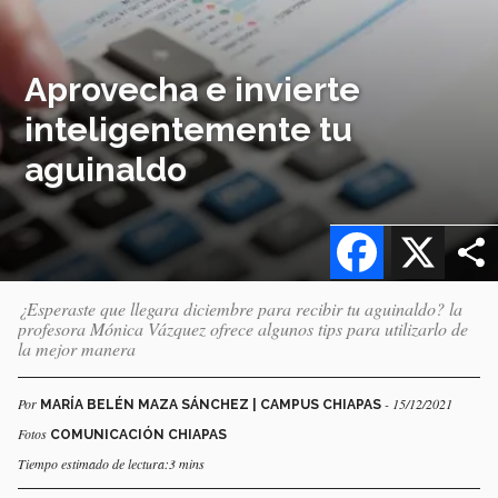
Aprovecha e invierte
inteligentemente tu
aguinaldo
Facebook
X
¿Esperaste que llegara diciembre para recibir tu aguinaldo? la
profesora Mónica Vázquez ofrece algunos tips para utilizarlo de
la mejor manera
Por
- 15/12/2021
MARÍA BELÉN MAZA SÁNCHEZ | CAMPUS CHIAPAS
Fotos
COMUNICACIÓN CHIAPAS
Tiempo estimado de lectura:3 mins