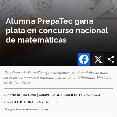
Alumna PrepaTec gana
plata en concurso nacional
de matemáticas
Facebook
X
Estudiante de PrepaTec Aguascalientes, ganó medalla de plata
en el tercer concurso nacional femenil de la Olimpiada Mexicana
de Matemáticas
Por
- 09/07/2024
ANA RUBALCAVA | CAMPUS AGUASCALIENTES
Fotos
FOTOS CORTESÍA Y FREEPIK
Tiempo estimado de lectura:3 mins