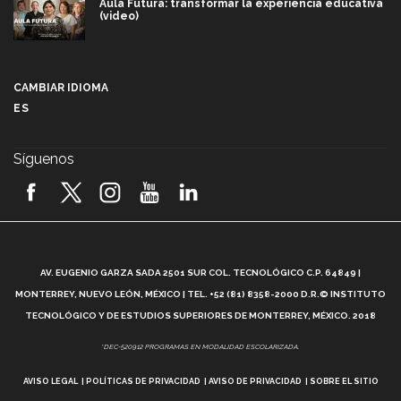
Aula Futura: transformar la experiencia educativa
(video)
Más que un festival cultural: así es la magia de
VIBRART 2026 (video)
CAMBIAR IDIOMA
ES
Javier Guzmán: investigación con impacto social
(video)
Síguenos
¡México, en el top del mundial de robótica FIRST
2026! (video)
Vida Tec: Pasión, disciplina y básquetbol, con Gael
Adame (video)
A
AV. EUGENIO GARZA SADA 2501 SUR COL. TECNOLÓGICO C.P. 64849 |
L
¿Cómo es el Modelo Educativo Tec? (video)
MONTERREY, NUEVO LEÓN, MÉXICO | TEL. +52 (81) 8358-2000 D.R.© INSTITUTO
TECNOLÓGICO Y DE ESTUDIOS SUPERIORES DE MONTERREY, MÉXICO. 2018
Vida Tec: Feminismo e Inteligencia Artificial, Paola
*DEC-520912 PROGRAMAS EN MODALIDAD ESCOLARIZADA.
Ricaurte (video)
AVISO LEGAL
POLÍTICAS DE PRIVACIDAD
AVISO DE PRIVACIDAD
SOBRE EL SITIO