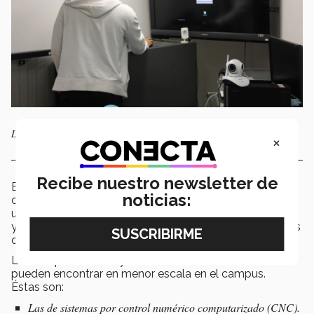
Laboratorio de interfaces
×
Recibe nuestro newsletter de
El laboratorio de manufactura simula la integración de
noticias:
diversas herramientas. Imita la automatización de todo
un proceso de producción: funcionamiento, distribución
y transformación. La característica de esas máquinas es
que son por control numérico computarizado (CNC).
Las máquinas de mayor relevancia en la industria se
pueden encontrar en menor escala en el campus.
Éstas son:
Las de sistemas por control numérico computarizado (CNC).