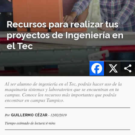
Recursos para realizar tus
proyectos de Ingeniería en
el Tec
Facebook
X
Al ser alumno de ingeniería en el Tec, podrás hacer uso de la
maquinaria sistemas y laboratorios que se encuentran en tu
campus. Conoce los recursos más importantes que podrás
encontrar en campus Tampico.
Por
- 12/02/2019
GUILLERMO CÉZAR
Tiempo estimado de lectura:4 mins