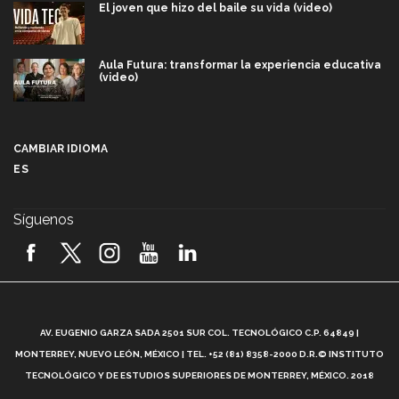
El joven que hizo del baile su vida (video)
Aula Futura: transformar la experiencia educativa
(video)
Más que un festival cultural: así es la magia de
VIBRART 2026 (video)
CAMBIAR IDIOMA
ES
Javier Guzmán: investigación con impacto social
(video)
Síguenos
¡México, en el top del mundial de robótica FIRST
2026! (video)
Vida Tec: Pasión, disciplina y básquetbol, con Gael
Adame (video)
A
AV. EUGENIO GARZA SADA 2501 SUR COL. TECNOLÓGICO C.P. 64849 |
L
¿Cómo es el Modelo Educativo Tec? (video)
MONTERREY, NUEVO LEÓN, MÉXICO | TEL. +52 (81) 8358-2000 D.R.© INSTITUTO
TECNOLÓGICO Y DE ESTUDIOS SUPERIORES DE MONTERREY, MÉXICO. 2018