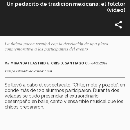
Un pedacito de tradición mexicana: el folclor
(video)
La última noche terminó con la develación de una placa
conmemorativa a los participantes del evento
Por
- 04/05/2018
MIRANDA H. ASTRID U. CRIS D. SANTIAGO C.
Tiempo estimado de lectura:1 min
Se llevó a cabo el espectáculo, "Chile, mole y pozole", en
donde más de 120 alumnos participaron. Durante dos
veladas se pudo presenciar el extraordinario
desempeño en baile, canto y ensamble musical que los
chicos prepararon.