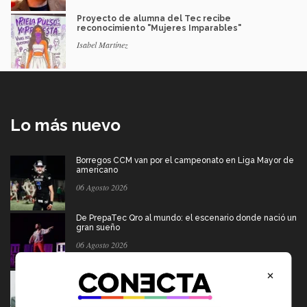
Proyecto de alumna del Tec recibe
reconocimiento "Mujeres Imparables"
Isabel Martínez
Lo más nuevo
Borregos CCM van por el campeonato en Liga Mayor de
americano
06 Agosto 2026
De PrepaTec Qro al mundo: el escenario donde nació un
gran sueño
06 Agosto 2026
×
Tec y UT Austin buscan "devolver la voz" a
hispanohablantes con afasia
05 Agosto 2026