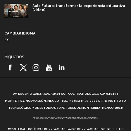
Aula Futura: transformar la experiencia educativa
(video)
Más que un festival cultural: así es la magia de
VIBRART 2026 (video)
CAMBIAR IDIOMA
ES
Javier Guzmán: investigación con impacto social
(video)
Síguenos
¡México, en el top del mundial de robótica FIRST
2026! (video)
Vida Tec: Pasión, disciplina y básquetbol, con Gael
Adame (video)
A
AV. EUGENIO GARZA SADA 2501 SUR COL. TECNOLÓGICO C.P. 64849 |
L
¿Cómo es el Modelo Educativo Tec? (video)
MONTERREY, NUEVO LEÓN, MÉXICO | TEL. +52 (81) 8358-2000 D.R.© INSTITUTO
TECNOLÓGICO Y DE ESTUDIOS SUPERIORES DE MONTERREY, MÉXICO. 2018
Vida Tec: Feminismo e Inteligencia Artificial, Paola
*DEC-520912 PROGRAMAS EN MODALIDAD ESCOLARIZADA.
Ricaurte (video)
AVISO LEGAL
POLÍTICAS DE PRIVACIDAD
AVISO DE PRIVACIDAD
SOBRE EL SITIO