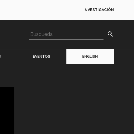
INVESTIGACIÓN
search
S
EVENTOS
ENGLISH