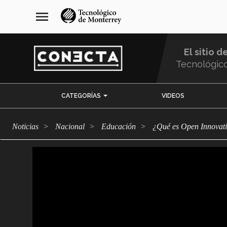
Pasar
navegación
menu
al
principal
contenido
principal
El sitio d
Tecnológic
Menu
CATEGORÍAS
VIDEOS
Comunidad
Noticias
Nacional
Educación
¿Qué es Open Innovat