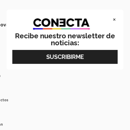
×
novation
Recibe nuestro newsletter de
noticias:
a
ectos
án