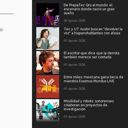
De PrepaTec Qro al mundo: el
escenario donde nació un gran
sueño
06 Agosto 2026
 o
Tec y UT Austin buscan "devolver la
voz" a hispanohablantes con afasia
05 Agosto 2026
El escritor que dice que la derrota
también merece ser contada
05 Agosto 2026
Entre miles: mexicana gana beca de
maestría Erasmus Mundus LIVE
05 Agosto 2026
Movilidad y robots: sonorenses
colaboran en proyectos de
investigación
05 Agosto 2026