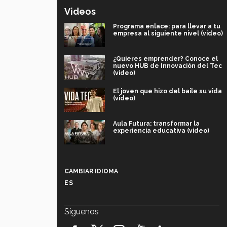
Videos
Programa enlace: para llevar a tu
empresa al siguiente nivel (video)
¿Quieres emprender? Conoce el
nuevo HUB de Innovación del Tec
(video)
El joven que hizo del baile su vida
(video)
Aula Futura: transformar la
experiencia educativa (video)
Más que un festival cultural: así es
la magia de VIBRART 2026 (video)
CAMBIAR IDIOMA
ES
Javier Guzmán: investigación con
impacto social (video)
Síguenos
¡México, en el top del mundial de