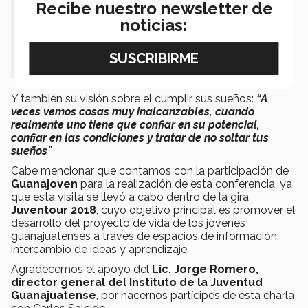
Recibe nuestro newsletter de
parecido perseguir una carrera en el
noticias:
futbol: disciplina, descansos,
organizarte”
Y también su visión sobre el cumplir sus sueños:
“A
veces vemos cosas muy inalcanzables, cuando
realmente uno tiene que confiar en su potencial,
confiar en las condiciones y tratar de no soltar tus
sueños”
Cabe mencionar que contamos con la participación de
Guanajoven
para la realización de esta conferencia, ya
que esta visita se llevó a cabo dentro de la gira
Juventour 2018
, cuyo objetivo principal es promover el
desarrollo del proyecto de vida de los jóvenes
guanajuatenses a través de espacios de información,
intercambio de ideas y aprendizaje.
Agradecemos el apoyo del
Lic. Jorge Romero,
director general del Instituto de la Juventud
Guanajuatense
, por hacernos partícipes de esta charla