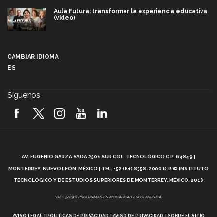
Aula Futura: transformar la experiencia educativa
(video)
Más que un festival cultural: así es la magia de
VIBRART 2026 (video)
CAMBIAR IDIOMA
ES
Javier Guzmán: investigación con impacto social
(video)
Síguenos
¡México, en el top del mundial de robótica FIRST
2026! (video)
Vida Tec: Pasión, disciplina y básquetbol, con Gael
Adame (video)
A
AV. EUGENIO GARZA SADA 2501 SUR COL. TECNOLÓGICO C.P. 64849 |
L
¿Cómo es el Modelo Educativo Tec? (video)
MONTERREY, NUEVO LEÓN, MÉXICO | TEL. +52 (81) 8358-2000 D.R.© INSTITUTO
TECNOLÓGICO Y DE ESTUDIOS SUPERIORES DE MONTERREY, MÉXICO. 2018
Vida Tec: Feminismo e Inteligencia Artificial, Paola
*DEC-520912 PROGRAMAS EN MODALIDAD ESCOLARIZADA.
Ricaurte (video)
AVISO LEGAL
POLÍTICAS DE PRIVACIDAD
AVISO DE PRIVACIDAD
SOBRE EL SITIO