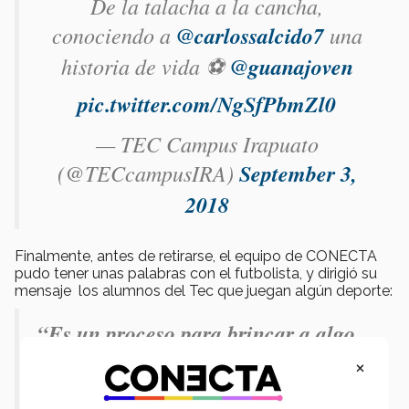
De la talacha a la cancha,
conociendo a
@carlossalcido7
una
historia de vida ⚽️
@guanajoven
pic.twitter.com/NgSfPbmZl0
— TEC Campus Irapuato
(@TECcampusIRA)
September 3,
2018
Finalmente, antes de retirarse, el equipo de CONECTA
pudo tener unas palabras con el futbolista, y dirigió su
mensaje los alumnos del Tec que juegan algún deporte:
“Es un proceso para brincar a algo
profesional [,,,] perseguir un sueño
×
estudiando una carrera es muy