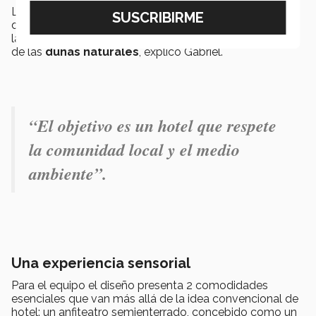
Las
habitaciones semi-enterradas
se unen a través
de vestíbulos y pasillos subterráneos, en contraste con
las cubiertas orgánicas, que replican la forma y el color
de las
dunas naturales
, explicó Gabriel.
“
El objetivo es un hotel que respete
la comunidad local y el medio
ambiente”.
Una experiencia sensorial
Para el equipo el diseño presenta 2 comodidades
esenciales que van más allá de la idea convencional de
hotel: un anfiteatro semienterrado, concebido como un