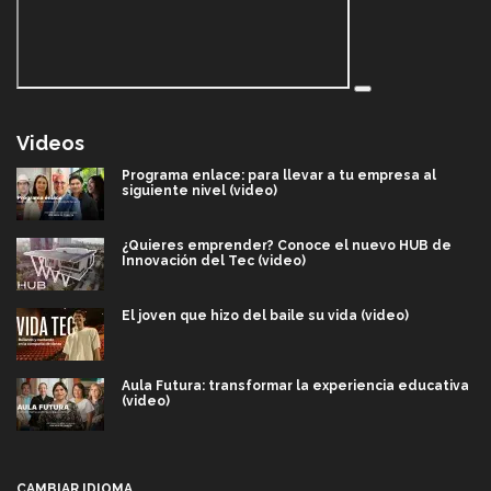
Videos
Programa enlace: para llevar a tu empresa al
siguiente nivel (video)
¿Quieres emprender? Conoce el nuevo HUB de
Innovación del Tec (video)
El joven que hizo del baile su vida (video)
Aula Futura: transformar la experiencia educativa
(video)
Más que un festival cultural: así es la magia de
VIBRART 2026 (video)
CAMBIAR IDIOMA