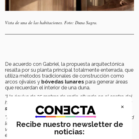
Vista de una de las habitaciones. Foto: Duna Sagra.
De acuerdo con Gabriel, la propuesta arquitectónica
resalta por su planta principal totalmente enterrada, que
utiliza métodos tradicionales de construcción como
arcos ojivales y
bóvedas lunares
para generar áreas
que recuerdan el interior de una duna.
“Un óculus de 35 metros de radio, situado en el centro del
hotel, tiene la función de
recoger agua pluvial
y
energía
×
solar
, además de brindar aire fresco y luz natural.
"El objetivo es construir un hotel que respete la comunidad
Recibe nuestro newsletter de
local y el medio ambiente, que
complete el paisaje
en
vez de cambiarlo y produzca la impresión de que siempre
noticias:
estuvo allí",
dijo.