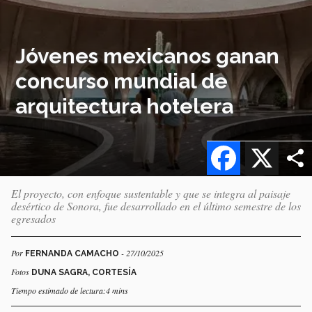
Jóvenes mexicanos ganan
concurso mundial de
arquitectura hotelera
Facebook
X
El proyecto, con enfoque sustentable y que se integra al paisaje
desértico de Sonora, fue desarrollado en el último semestre de los
egresados
Por
- 27/10/2025
FERNANDA CAMACHO
Fotos
DUNA SAGRA, CORTESÍA
Tiempo estimado de lectura:4 mins