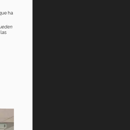
 que ha
pueden
 las