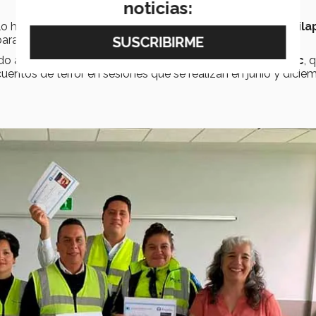
noticias:
ulo ha colaborado con el
proyecto social de San Juan Tila
para los niños de la comunidad.
do a los
guardias de seguridad de PrepaTec Metepec
, 
entos de terror en sesiones que se realizan en junio y diciem