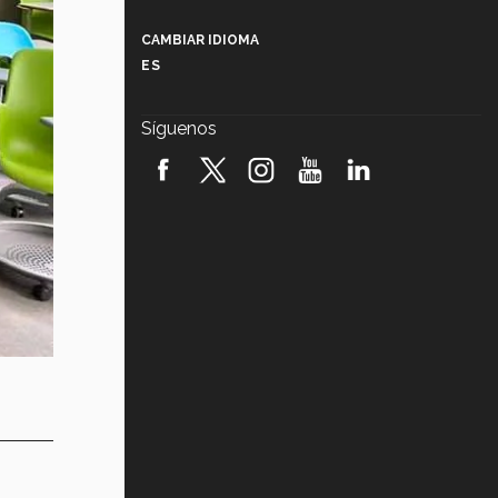
Más que un festival cultural: así es
la magia de VIBRART 2026 (video)
CAMBIAR IDIOMA
ES
Javier Guzmán: investigación con
impacto social (video)
Síguenos
¡México, en el top del mundial de
robótica FIRST 2026! (video)
Vida Tec: Pasión, disciplina y
básquetbol, con Gael Adame
(video)
¿Cómo es el Modelo Educativo
Tec? (video)
Vida Tec: Feminismo e Inteligencia
Artificial, Paola Ricaurte (video)