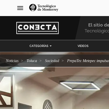
Pasar
navegación
menu
al
principal
contenido
principal
El sitio d
Tecnológic
Menu
CATEGORÍAS
VIDEOS
Comunidad
Noticias
Toluca
sociedad
PrepaTec Metepec impulsa 