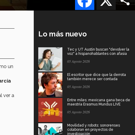
Lo más nuevo
Tec y UT Austin buscan "devolver la
voz" a hispanohablantes con afasia
05 Agosto 2026
omo un
El escritor que dice que la derrota
también merece ser contada
arcía
05 Agosto 2026
l ver a
Entre miles: mexicana gana beca de
maestría Erasmus Mundus LIVE
05 Agosto 2026
Movilidad y robots: sonorenses
colaboran en proyectos de
investigación