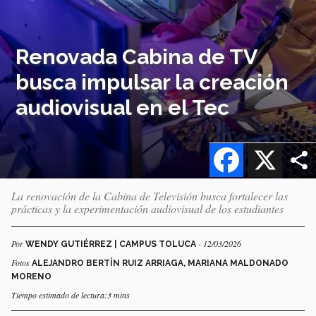
Renovada Cabina de TV
busca impulsar la creación
audiovisual en el Tec
Facebook
X
La renovación de la Cabina de Televisión busca fortalecer las
prácticas y la experimentación audiovisual de los estudiantes
Por
- 12/03/2026
WENDY GUTIÉRREZ | CAMPUS TOLUCA
Fotos
ALEJANDRO BERTÍN RUIZ ARRIAGA, MARIANA MALDONADO
MORENO
Tiempo estimado de lectura:3 mins