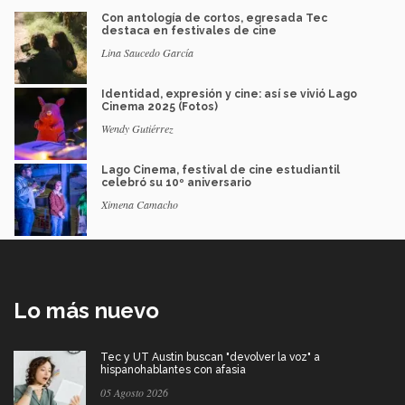
Con antología de cortos, egresada Tec
destaca en festivales de cine
Lina Saucedo García
Identidad, expresión y cine: así se vivió Lago
Cinema 2025 (Fotos)
Wendy Gutiérrez
Lago Cinema, festival de cine estudiantil
celebró su 10º aniversario
Ximena Camacho
Lo más nuevo
Tec y UT Austin buscan "devolver la voz" a
hispanohablantes con afasia
05 Agosto 2026