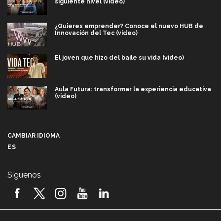
siguiente nivel (video)
¿Quieres emprender? Conoce el nuevo HUB de
Innovación del Tec (video)
El joven que hizo del baile su vida (video)
Aula Futura: transformar la experiencia educativa
(video)
Más que un festival cultural: así es la magia de
VIBRART 2026 (video)
CAMBIAR IDIOMA
ES
Javier Guzmán: investigación con impacto social
(video)
Síguenos
¡México, en el top del mundial de robótica FIRST
2026! (video)
Vida Tec: Pasión, disciplina y básquetbol, con Gael