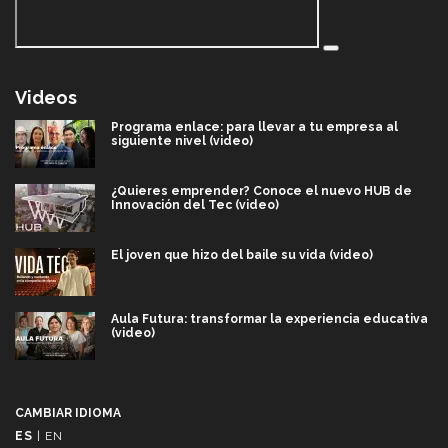
Videos
Programa enlace: para llevar a tu empresa al
siguiente nivel (video)
¿Quieres emprender? Conoce el nuevo HUB de
Innovación del Tec (video)
El joven que hizo del baile su vida (video)
Aula Futura: transformar la experiencia educativa
(video)
Más que un festival cultural: así es la magia de
VIBRART 2026 (video)
CAMBIAR IDIOMA
ES
|
EN
Javier Guzmán: investigación con impacto social