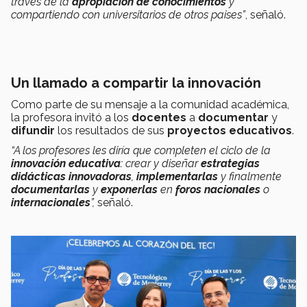
través de la
apropiación de conocimientos
y
compartiendo con universitarios de otros paises”
, señaló.
Un llamado a compartir la innovación
Como parte de su mensaje a la comunidad académica,
la profesora invitó a los
docentes
a
documentar
y
difundir
los resultados de sus
proyectos educativos
.
“A los profesores les diría que completen el ciclo de la
innovación educativa
: crear y diseñar
estrategias
didácticas innovadoras
,
implementarlas
y finalmente
documentarlas
y
exponerlas
en
foros nacionales
o
internacionales
”,
señaló.