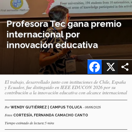
Profesora Tec gana premio
internacional por
innovación educativa
Facebook
X
El trabajo, desarrollado junto con instituciones de Chile, España
y Ecuador, fue distinguido en IEEE EDUCON 2026 por su
contribución a la innovación educativa con alcance internacional
Por
- 08/06/2026
WENDY GUTIÉRREZ | CAMPUS TOLUCA
Fotos
CORTESÍA, FERNANDA CAMACHO CANTO
Tiempo estimado de lectura:5 mins