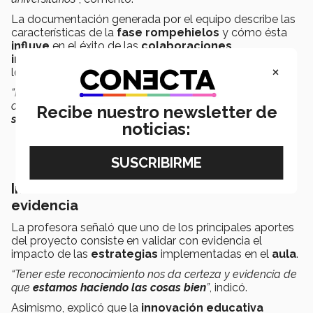
La documentación generada por el equipo describe las
características de la
fase rompehielos
y cómo ésta
influye
en el éxito de las
colaboraciones
internacionales
y en el
rendimiento académico
de
×
los estudiantes.
“Hacer COIL es brindar a todos los estudiantes la
oportunidad de vivir una
experiencia internacional sin
Recibe nuestro newsletter de
salir del aula
de clase”,
afirmó.
noticias:
Innovación educativa basada en
evidencia
La profesora señaló que uno de los principales aportes
del proyecto consiste en validar con evidencia el
impacto de las
estrategias
implementadas en el
aula
.
“Tener este reconocimiento nos da certeza y evidencia de
que
estamos haciendo las cosas bien
”
, indicó.
Asimismo, explicó que la
innovación educativa