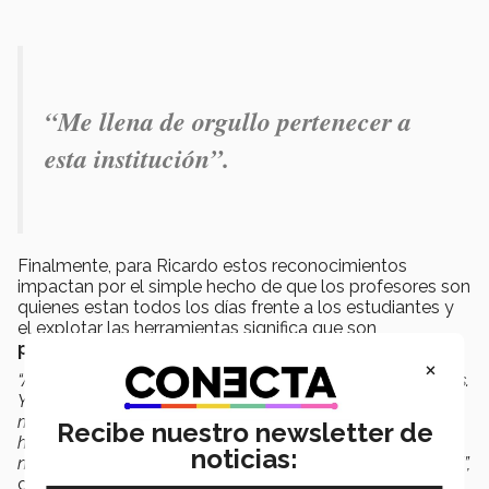
“
Me llena de orgullo pertenecer a
esta institución
”.
Finalmente, para Ricardo estos reconocimientos
impactan por el simple hecho de que los profesores son
quienes estan todos los días frente a los estudiantes y
el explotar las herramientas significa que son
profesores preparados
.
×
“Al final lo que hacemos aquí va impactando a los demás.
Yo me encargo de la coordinación de segundo año de
matemáticas y precisamente el hecho de que yo sepa
Recibe nuestro newsletter de
hacer las cosas me permite ayudar a otros profesores y
noticias:
no solo
impactar
a mis grupos sino a toda la
comunidad
”,
concluyó.