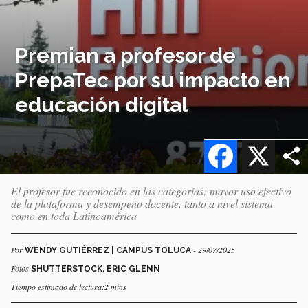
Premian a profesor de
PrepaTec por su impacto en
educación digital
Facebook
X
El profesor fue reconocido en las categorías: mayor uso efectivo
de la plataforma y desempeño docente, tanto a nivel sistema
como en toda Latinoamérica
Por
- 29/07/2025
WENDY GUTIÉRREZ | CAMPUS TOLUCA
Fotos
SHUTTERSTOCK, ERIC GLENN
Tiempo estimado de lectura:2 mins