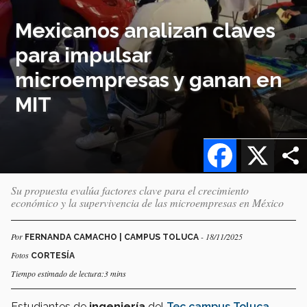
Mexicanos analizan claves
para impulsar
microempresas y ganan en
MIT
Facebook
X
Su propuesta evalúa factores clave para el crecimiento
económico y la supervivencia de las microempresas en México
Por
- 18/11/2025
FERNANDA CAMACHO | CAMPUS TOLUCA
Fotos
CORTESÍA
Tiempo estimado de lectura:3 mins
Estudiantes de
ingeniería
del
Tec campus Toluca