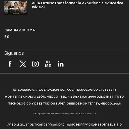
Aula Futura: transformar la experiencia educativa
(video)
Más que un festival cultural: así es la magia de
VIBRART 2026 (video)
CAMBIAR IDIOMA
ES
Javier Guzmán: investigación con impacto social
(video)
Síguenos
¡México, en el top del mundial de robótica FIRST
2026! (video)
Vida Tec: Pasión, disciplina y básquetbol, con Gael
Adame (video)
A
AV. EUGENIO GARZA SADA 2501 SUR COL. TECNOLÓGICO C.P. 64849 |
L
¿Cómo es el Modelo Educativo Tec? (video)
MONTERREY, NUEVO LEÓN, MÉXICO | TEL. +52 (81) 8358-2000 D.R.© INSTITUTO
TECNOLÓGICO Y DE ESTUDIOS SUPERIORES DE MONTERREY, MÉXICO. 2018
Vida Tec: Feminismo e Inteligencia Artificial, Paola
*DEC-520912 PROGRAMAS EN MODALIDAD ESCOLARIZADA.
Ricaurte (video)
AVISO LEGAL
POLÍTICAS DE PRIVACIDAD
AVISO DE PRIVACIDAD
SOBRE EL SITIO