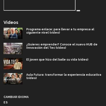
Videos
Programa enlace: para llevar a tu empresa al
siguiente nivel (video)
¿Quieres emprender? Conoce el nuevo HUB de
Innovación del Tec (video)
El joven que hizo del baile su vida (video)
Aula Futura: transformar la experiencia educativa
(video)
Más que un festival cultural: así es la magia de
VIBRART 2026 (video)
CAMBIAR IDIOMA
ES
Javier Guzmán: investigación con impacto social