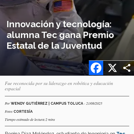
Innovación y tecnología:
alumna Tec gana Premio
Estatal de la Juventud
Facebook
X
Fue reconocida por su liderazgo en robótica y educación
espacial
Por
- 21/08/2025
WENDY GUTIÉRREZ | CAMPUS TOLUCA
Fotos
CORTESÍA
Tiempo estimado de lectura:2 mins
Regina Díaz Meléndez, estudiante de Ingeniería en
Tec