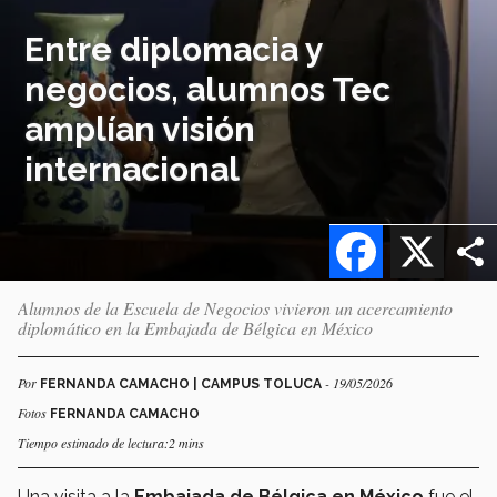
Entre diplomacia y
negocios, alumnos Tec
amplían visión
internacional
Facebook
X
Alumnos de la Escuela de Negocios vivieron un acercamiento
diplomático en la Embajada de Bélgica en México
Por
- 19/05/2026
FERNANDA CAMACHO | CAMPUS TOLUCA
Fotos
FERNANDA CAMACHO
Tiempo estimado de lectura:2 mins
Una visita a la
Embajada de Bélgica en México
fue el