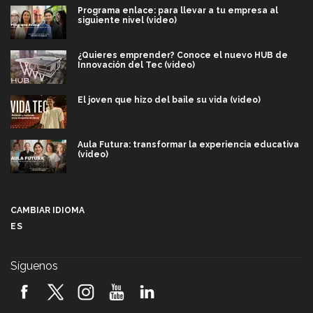
Programa enlace: para llevar a tu empresa al
siguiente nivel (video)
¿Quieres emprender? Conoce el nuevo HUB de
Innovación del Tec (video)
El joven que hizo del baile su vida (video)
Aula Futura: transformar la experiencia educativa
(video)
Más que un festival cultural: así es la magia de
VIBRART 2026 (video)
CAMBIAR IDIOMA
ES
Javier Guzmán: investigación con impacto social
(video)
Síguenos
¡México, en el top del mundial de robótica FIRST
2026! (video)