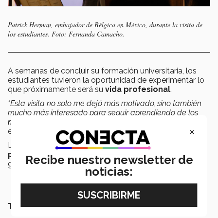
Patrick Herman, embajador de Bélgica en México, durante la visita de
los estudiantes. Foto: Fernanda Camacho.
A semanas de concluir su formación universitaria, los
estudiantes tuvieron la oportunidad de experimentar lo
que próximamente será su
vida profesional
.
"Esta visita no solo me dejó más motivado, sino también
mucho más interesado para seguir aprendiendo de los
negocios internacionales
después de mi graduación",
×
expresó José.
La actividad terminó con un menú belga en el que
ponentes
y estudiantes pudieron intercambiar ideas y
Recibe nuestro newsletter de
generar conversaciones.
noticias:
TAMBIÉN QUERRÁS LEER: