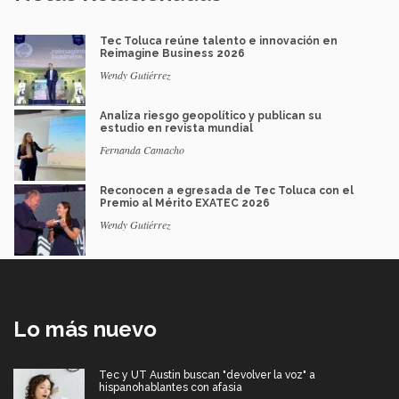
Tec Toluca reúne talento e innovación en
Reimagine Business 2026
Wendy Gutiérrez
Analiza riesgo geopolítico y publican su
estudio en revista mundial
Fernanda Camacho
Reconocen a egresada de Tec Toluca con el
Premio al Mérito EXATEC 2026
Wendy Gutiérrez
Lo más nuevo
Tec y UT Austin buscan "devolver la voz" a
hispanohablantes con afasia