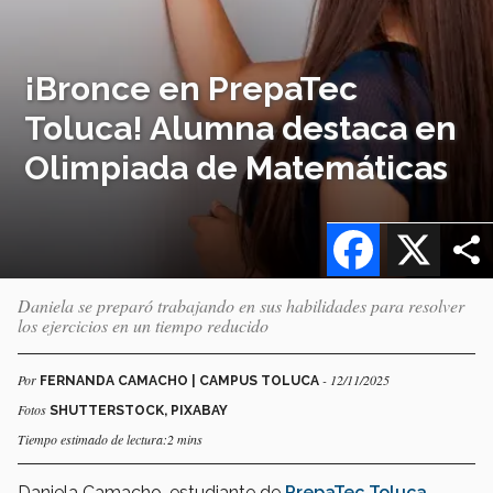
¡Bronce en PrepaTec
Toluca! Alumna destaca en
Olimpiada de Matemáticas
Facebook
X
Daniela se preparó trabajando en sus habilidades para resolver
los ejercicios en un tiempo reducido
Por
- 12/11/2025
FERNANDA CAMACHO | CAMPUS TOLUCA
Fotos
SHUTTERSTOCK, PIXABAY
Tiempo estimado de lectura:2 mins
Daniela Camacho, estudiante de
PrepaTec Toluca