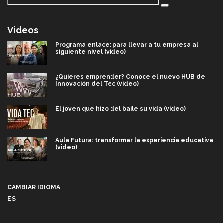
Videos
Programa enlace: para llevar a tu empresa al
siguiente nivel (video)
¿Quieres emprender? Conoce el nuevo HUB de
Innovación del Tec (video)
El joven que hizo del baile su vida (video)
Aula Futura: transformar la experiencia educativa
(video)
Más que un festival cultural: así es la magia de
VIBRART 2026 (video)
CAMBIAR IDIOMA
ES
Javier Guzmán: investigación con impacto social
(video)