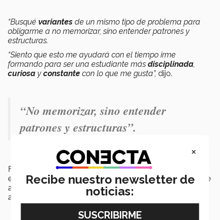
“Busqué
variantes
de un mismo tipo de problema para
obligarme a no memorizar, sino entender patrones y
estructuras.
“Siento que esto me ayudará con el tiempo irme
formando para ser una estudiante más
disciplinada
,
curiosa
y
constante
con lo que me gusta”,
dijo.
“
No memorizar, sino entender
patrones y estructuras”.
×
Finalmente, Daniela compartió, a todos los interesados
Recibe nuestro newsletter de
en participar en
competencias de matemáticas,
que
aunque al principio pueda parecer una obligación, es
noticias:
algo que vale mucho la pena.