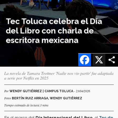
Tec Toluca celebra el Día
del Libro con charla de
escritora mexicana
Facebook
X
La novela de Tamara Trottner 'Nadie nos vio partir' fue adaptada
a serie por Netflix en 2025
Por
- 23/04/2026
WENDY GUTIÉRREZ | CAMPUS TOLUCA
Fotos
BERTÍN RUIZ ARRIAGA, WENDY GUTIÉRREZ
Tiempo estimado de lectura:3 mins
En el marco del
Día Internacional del Libro
, el
Tec de