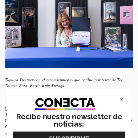
Tamara Trottner con el reconocimiento que recibió por parte de Tec
Toluca. Foto: Bertín Ruiz Arriaga.
×
Durante la plática, el director general del campus
Toluca,
Chandra Choubey
, destacó la importancia de
Recibe nuestro newsletter de
fomentar una
cultura literaria
centrada en la
pasión
y
noticias:
el
pensamiento crítico
.
“Queremos que Toluca sea una referencia: que aquí