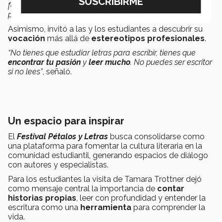
formemos
mejores seres humanos
, no solo mejores
promedios, y sobre todo,
mejores lectores
”
, expresó.
Asimismo, invitó a las y los estudiantes a descubrir su
vocación
más allá de
estereotipos profesionales
.
“No tienes que estudiar letras para escribir, tienes que
encontrar tu pasión
y
leer mucho
. No puedes ser escritor
si no lees”
, señaló.
Un espacio para inspirar
El
Festival Pétalos y Letras
busca consolidarse como
una plataforma para fomentar la cultura literaria en la
comunidad estudiantil, generando espacios de diálogo
con autores y especialistas.
Para los estudiantes la visita de Tamara Trottner dejó
como mensaje central la importancia de
contar
historias propias
, leer con profundidad y entender la
escritura como una
herramienta
para comprender la
vida.