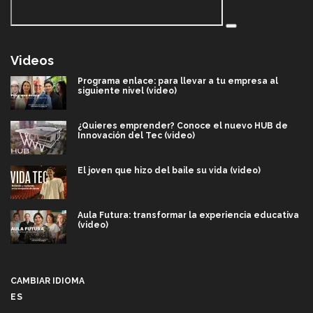
Videos
Programa enlace: para llevar a tu empresa al
siguiente nivel (video)
¿Quieres emprender? Conoce el nuevo HUB de
Innovación del Tec (video)
El joven que hizo del baile su vida (video)
Aula Futura: transformar la experiencia educativa
(video)
Más que un festival cultural: así es la magia de
VIBRART 2026 (video)
CAMBIAR IDIOMA
ES
Javier Guzmán: investigación con impacto social