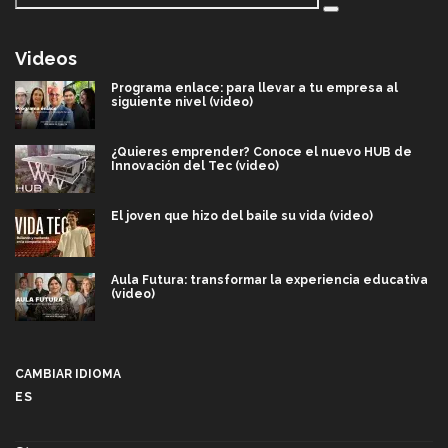
Videos
Programa enlace: para llevar a tu empresa al
siguiente nivel (video)
¿Quieres emprender? Conoce el nuevo HUB de
Innovación del Tec (video)
El joven que hizo del baile su vida (video)
Aula Futura: transformar la experiencia educativa
(video)
Más que un festival cultural: así es la magia de
VIBRART 2026 (video)
CAMBIAR IDIOMA
ES
Javier Guzmán: investigación con impacto social
(video)