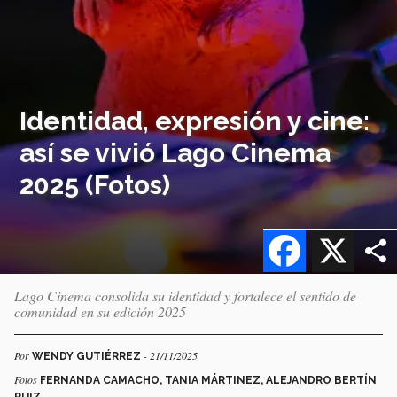
Identidad, expresión y cine:
así se vivió Lago Cinema
2025 (Fotos)
Facebook
X
Lago Cinema consolida su identidad y fortalece el sentido de
comunidad en su edición 2025
Por
- 21/11/2025
WENDY GUTIÉRREZ
Fotos
FERNANDA CAMACHO, TANIA MÁRTINEZ, ALEJANDRO BERTÍN
RUIZ