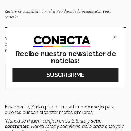
Zuria y su compañera con el trofeo durante la premiación. Foto:
cortesía.
×
“Quiero seguir representando a México, participar en más
competencias importantes y demostrar que con
esfuerzo
y pasión
los sueños sí se pueden cumplir
”,
manifestó.
Recibe nuestro newsletter de
noticias:
“Quiero seguir representando a
México”.
Finalmente,
Zuria quiso compartir un
consejo
para
quienes buscan alcanzar metas similares.
“Nunca se rindan, confíen en su talento y
sean
constantes
. Habrá retos y sacrificios, pero cada ensayo y