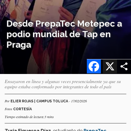
Desde PrepaTec Metepec a
podio mundial de Tap en
Praga
Facebook
X
Ensayaron en línea y algunas veces presencialmente ya que su
equipo estaba conformado por integrantes de todo el país
Por
- 17/02/2026
ELIER ROJAS | CAMPUS TOLUCA
Fotos
CORTESÍA
Tiempo estimado de lectura:3 mins
Zuria Figueroa Díaz
, estudiante de
PrepaTec