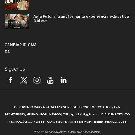
Aula Futura: transformar la experiencia educativa
(video)
Más que un festival cultural: así es la magia de
VIBRART 2026 (video)
CAMBIAR IDIOMA
ES
Javier Guzmán: investigación con impacto social
(video)
Síguenos
¡México, en el top del mundial de robótica FIRST
2026! (video)
Vida Tec: Pasión, disciplina y básquetbol, con Gael
Adame (video)
A
AV. EUGENIO GARZA SADA 2501 SUR COL. TECNOLÓGICO C.P. 64849 |
L
¿Cómo es el Modelo Educativo Tec? (video)
MONTERREY, NUEVO LEÓN, MÉXICO | TEL. +52 (81) 8358-2000 D.R.© INSTITUTO
TECNOLÓGICO Y DE ESTUDIOS SUPERIORES DE MONTERREY, MÉXICO. 2018
Vida Tec: Feminismo e Inteligencia Artificial, Paola
*DEC-520912 PROGRAMAS EN MODALIDAD ESCOLARIZADA.