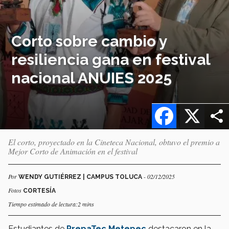
Corto sobre cambio y
resiliencia gana en festival
nacional ANUIES 2025
Facebook
X
El corto, proyectado en la Cineteca Nacional, obtuvo el premio a
Mejor Corto de Animación en el festival
Por
- 02/12/2025
WENDY GUTIÉRREZ | CAMPUS TOLUCA
Fotos
CORTESÍA
Tiempo estimado de lectura:2 mins
Estudiantes de
PrepaTec Metepec
destacaron en la