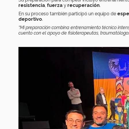
resistencia
,
fuerza
y
recuperación
.
En su proceso también participó un equipo de
espe
deportivo
.
“Mi preparación combina entrenamiento técnico inte
cuento con el apoyo de fisioterapeutas, traumatólogos,