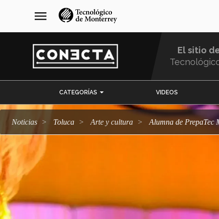
Pasar
navegación
menu
al
principal
contenido
principal
El sitio d
Tecnológic
Menu
CATEGORÍAS
VIDEOS
Comunidad
Noticias
Toluca
arte y cultura
Alumna de PrepaTec 