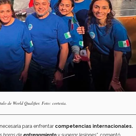
ítulo de
World Qualifier. Foto: cortesía.
 necesaria para enfrentar
competencias internacionales.
as horas de
entrenamiento
y superar lesiones”
, comentó.