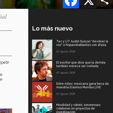
ial
Lo más nuevo
Tec y UT Austin buscan "devolver la
voz" a hispanohablantes con afasia
05 Agosto 2026
petir
El escritor que dice que la derrota
también merece ser contada
05 Agosto 2026
de
ce
Entre miles: mexicana gana beca de
maestría Erasmus Mundus LIVE
05 Agosto 2026
Movilidad y robots: sonorenses
colaboran en proyectos de
investigación