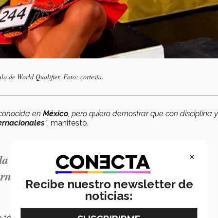
ulo de
World Qualifier. Foto: cortesía.
 conocida en
México
, pero quiero demostrar que con disciplina y
ernacionales
”
, manifestó.
×
da en México, pero quiero demostrar que
ernacionales”.
Recibe nuestro newsletter de
noticias:
técnico constante, así como trabajo físico para mejorar