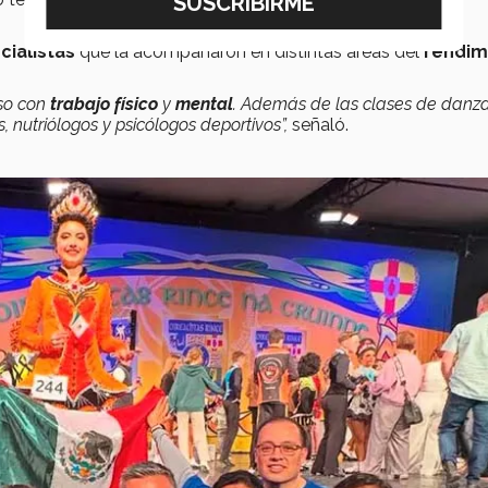
cialistas
que la acompañaron en distintas áreas del
rendim
nso con
trabajo físico
y
mental
. Además de las clases de danza
 nutriólogos y psicólogos deportivos”,
señaló.