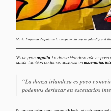
María Fernanda después de la competencia con su galardón y el tít
“Es un gran
orgullo
. La danza irlandesa aún es poco
pasión también podemos destacar en
escenarios int
“
La danza irlandesa es poco conoci
podemos destacar en escenarios int
Su preparación para competir incluyó entrenamiento 