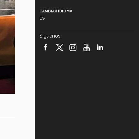
Más que un festival cultural: así es
la magia de VIBRART 2026 (video)
CAMBIAR IDIOMA
ES
Javier Guzmán: investigación con
impacto social (video)
Síguenos
¡México, en el top del mundial de
robótica FIRST 2026! (video)
Vida Tec: Pasión, disciplina y
básquetbol, con Gael Adame
(video)
¿Cómo es el Modelo Educativo
Tec? (video)
Vida Tec: Feminismo e Inteligencia
Artificial, Paola Ricaurte (video)