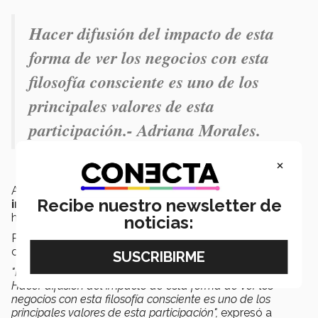
Hacer difusión del impacto de esta
forma de ver los negocios con esta
filosofía consciente es uno de los
principales valores de esta
participación.- Adriana Morales.
×
Adriana también ha participado en otros
congresos
Recibe nuestro newsletter de
internacionales
en países como
Francia y Malasia
hablando sobre este tema.
noticias:
Para la profesora Adriana participar en este tipo de
congresos hace la diferencia en la educación.
"Para mí haber estado nominada ya hace la diferencia.
Hacer difusión del impacto de esta forma de ver los
negocios con esta filosofía consciente es uno de los
principales valores de esta participación",
expresó a