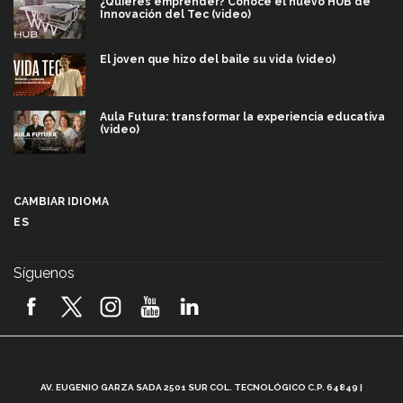
¿Quieres emprender? Conoce el nuevo HUB de
Innovación del Tec (video)
El joven que hizo del baile su vida (video)
Aula Futura: transformar la experiencia educativa
(video)
Más que un festival cultural: así es la magia de
VIBRART 2026 (video)
CAMBIAR IDIOMA
ES
Javier Guzmán: investigación con impacto social
(video)
Síguenos
¡México, en el top del mundial de robótica FIRST
2026! (video)
Vida Tec: Pasión, disciplina y básquetbol, con Gael
Adame (video)
A
AV. EUGENIO GARZA SADA 2501 SUR COL. TECNOLÓGICO C.P. 64849 |
L