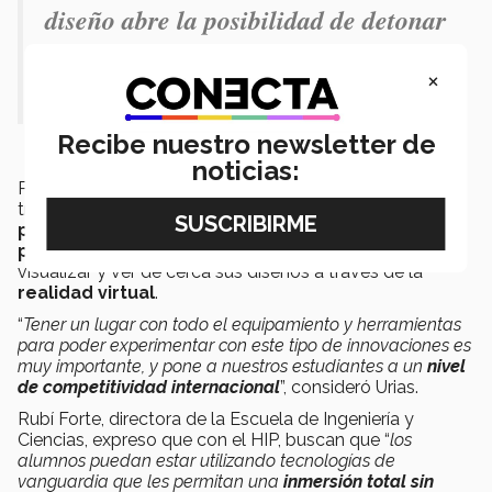
diseño abre la posibilidad de detonar
proyectos [multidisciplinarios] muy
×
interesantes”.- Diana Urias
Recibe nuestro newsletter de
noticias:
Para las carreras de la EAAD, estos espacios permitirán
trabajar con diferentes
materiales
, realizar
proyecciones en tiempo real
de sus dibujos,
crear
prototipos
con tecnología de punta, e incluso
visualizar y ver de cerca sus diseños a través de la
realidad virtual
.
“
Tener un lugar con todo el equipamiento y herramientas
para poder experimentar con este tipo de innovaciones es
muy importante, y pone a nuestros estudiantes a un
nivel
de competitividad internacional
”, consideró Urias.
Rubí Forte, directora de la Escuela de Ingeniería y
Ciencias, expreso que con el HIP, buscan que “
los
alumnos puedan estar utilizando tecnologías de
vanguardia que les permitan una
inmersión total sin