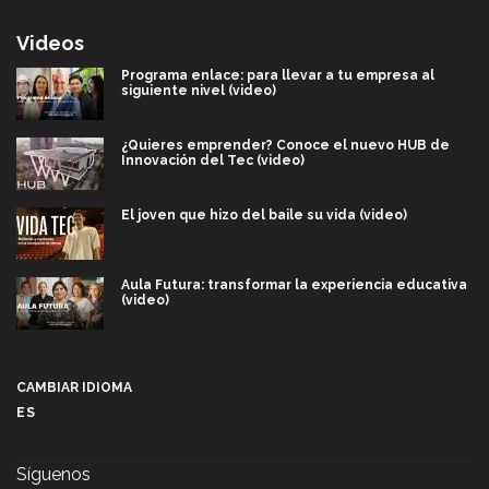
Videos
Programa enlace: para llevar a tu empresa al
siguiente nivel (video)
¿Quieres emprender? Conoce el nuevo HUB de
Innovación del Tec (video)
El joven que hizo del baile su vida (video)
Aula Futura: transformar la experiencia educativa
(video)
Más que un festival cultural: así es la magia de
VIBRART 2026 (video)
CAMBIAR IDIOMA
ES
Javier Guzmán: investigación con impacto social
(video)
Síguenos