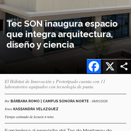
Tec SON inaugura espacio
que integra arquitectura,
diseño y ciencia
Facebook
X
El Hábitat de Innovación y Prototipado cuenta con 11
laboratorios equipados con tecnología de punta
Por
- 08/05/2026
BÁRBARA ROMO | CAMPUS SONORA NORTE
Fotos
KASSANDRA VELAZQUEZ
Tiempo estimado de lectura:4 mins
Sumándose al propósito del Tec de Monterrey de