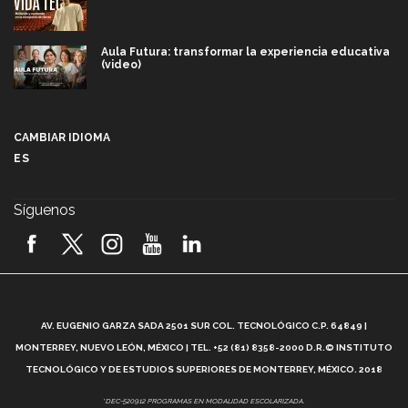
Aula Futura: transformar la experiencia educativa
(video)
Más que un festival cultural: así es la magia de
VIBRART 2026 (video)
CAMBIAR IDIOMA
ES
Javier Guzmán: investigación con impacto social
(video)
Síguenos
¡México, en el top del mundial de robótica FIRST
2026! (video)
Vida Tec: Pasión, disciplina y básquetbol, con Gael
Adame (video)
A
AV. EUGENIO GARZA SADA 2501 SUR COL. TECNOLÓGICO C.P. 64849 |
L
¿Cómo es el Modelo Educativo Tec? (video)
MONTERREY, NUEVO LEÓN, MÉXICO | TEL. +52 (81) 8358-2000 D.R.© INSTITUTO
TECNOLÓGICO Y DE ESTUDIOS SUPERIORES DE MONTERREY, MÉXICO. 2018
Vida Tec: Feminismo e Inteligencia Artificial, Paola
*DEC-520912 PROGRAMAS EN MODALIDAD ESCOLARIZADA.