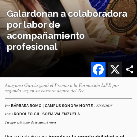
Galardonan a colaboradora
por labor de
acompañamiento
profesional
Facebook
X
Anayansi García ganó el Premio a la Formación LiFE por
segunda vez en su carrera dentro del Tec
Por
- 27/06/2025
BÁRBARA ROMO | CAMPUS SONORA NORTE
Fotos
RODOLFO GIL, SOFÍA VALENZUELA
Tiempo estimado de lectura:4 mins
Por su trabajo para
impulsar la empleabilidad y el