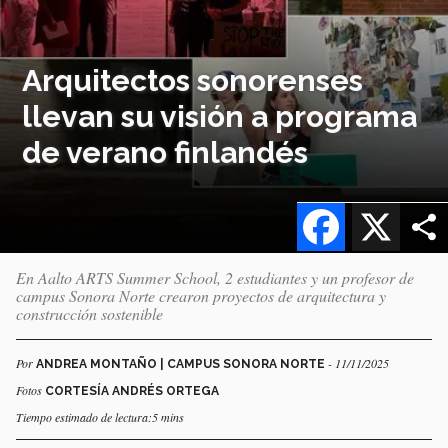
Arquitectos sonorenses
llevan su visión a programa
de verano finlandés
Facebook
X
En Aalto ARTS Summer School, 2 estudiantes y un profesor de
campus Sonora Norte crearon proyectos de arquitectura y
construcción sostenible
Por
- 11/11/2025
ANDREA MONTAÑO | CAMPUS SONORA NORTE
Fotos
CORTESÍA ANDRÉS ORTEGA
Tiempo estimado de lectura:5 mins