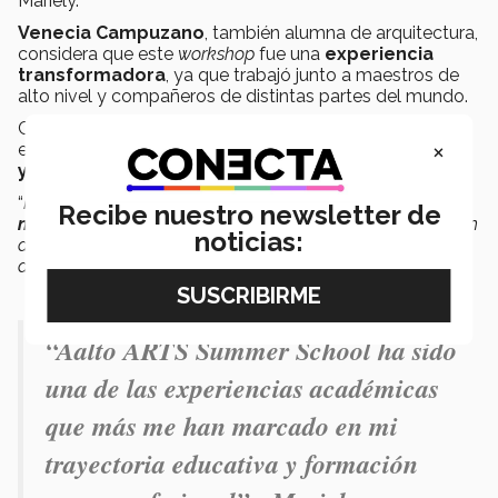
Mariely.
Venecia Campuzano
, también alumna de arquitectura,
considera que este
workshop
fue una
experiencia
transformadora
, ya que trabajó junto a maestros de
alto nivel y compañeros de distintas partes del mundo.
Cada intercambio cultural aportó algo valioso en la
×
experiencia de las alumnas,
fomentando su apertura
y adaptabilidad
a nuevos retos, afirmó Venecia.
“
Fue una experiencia impresionante, no solo aprendí
Recibe nuestro newsletter de
nuevas técnicas y métodos de trabajo
, sino que también
noticias:
desarrollé
habilidades de comunicación intercultural
y
de
trabajo en equipo
”, comentó a CONECTA.
“
Aalto ARTS Summer School ha sido
una de las experiencias académicas
que más me han marcado en mi
trayectoria educativa y formación