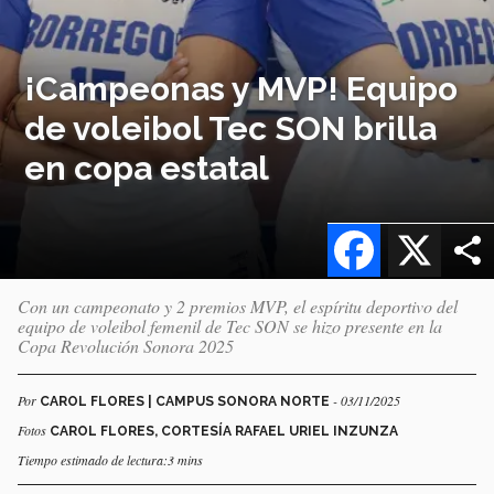
¡Campeonas y MVP! Equipo
de voleibol Tec SON brilla
en copa estatal
Facebook
X
Con un campeonato y 2 premios MVP, el espíritu deportivo del
equipo de voleibol femenil de Tec SON se hizo presente en la
Copa Revolución Sonora 2025
Por
- 03/11/2025
CAROL FLORES | CAMPUS SONORA NORTE
Fotos
CAROL FLORES, CORTESÍA RAFAEL URIEL INZUNZA
Tiempo estimado de lectura:3 mins