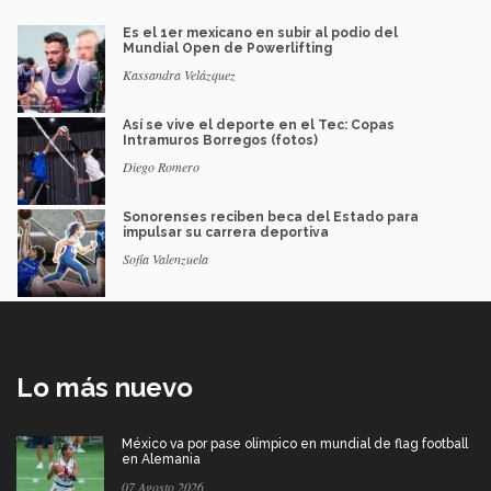
Es el 1er mexicano en subir al podio del
Mundial Open de Powerlifting
Kassandra Velázquez
Así se vive el deporte en el Tec: Copas
Intramuros Borregos (fotos)
Diego Romero
Sonorenses reciben beca del Estado para
impulsar su carrera deportiva
Sofía Valenzuela
Lo más nuevo
México va por pase olímpico en mundial de flag football
en Alemania
07 Agosto 2026