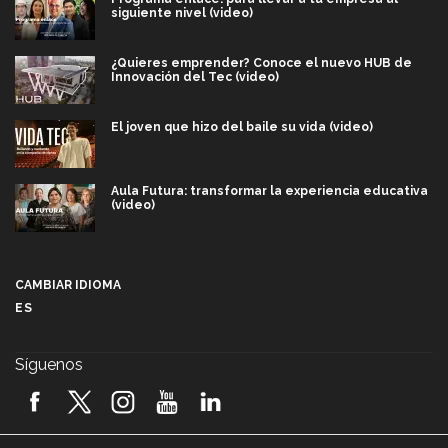
siguiente nivel (video)
¿Quieres emprender? Conoce el nuevo HUB de
Innovación del Tec (video)
El joven que hizo del baile su vida (video)
Aula Futura: transformar la experiencia educativa
(video)
Más que un festival cultural: así es la magia de
VIBRART 2026 (video)
CAMBIAR IDIOMA
ES
Javier Guzmán: investigación con impacto social
(video)
Síguenos
¡México, en el top del mundial de robótica FIRST
2026! (video)
Vida Tec: Pasión, disciplina y básquetbol, con Gael