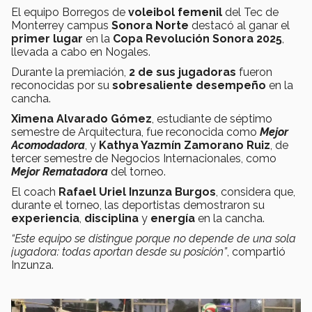
El equipo Borregos de
voleibol femenil
del Tec de
Monterrey campus
Sonora Norte
destacó al ganar el
primer lugar
en la
Copa Revolución Sonora 2025
,
llevada a cabo en Nogales.
Durante la premiación,
2 de sus jugadoras
fueron
reconocidas por su
sobresaliente desempeño
en la
cancha.
Ximena Alvarado Gómez
, estudiante de séptimo
semestre de Arquitectura, fue reconocida como
Mejor
Acomodadora
, y
Kathya Yazmín Zamorano Ruiz
, de
tercer semestre de Negocios Internacionales, como
Mejor Rematadora
del torneo.
El coach
Rafael Uriel Inzunza Burgos
, considera que,
durante el torneo, las deportistas demostraron su
experiencia
,
disciplina
y
energía
en la cancha.
“Este equipo se distingue porque no depende de una sola
jugadora: todas aportan desde su posición”
, compartió
Inzunza.