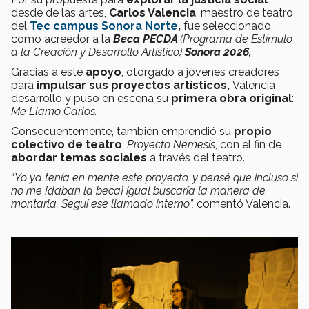
desde de las artes,
Carlos Valencia
, maestro de teatro
del
Tec campus Sonora Norte
,
fue seleccionado
como acreedor a la
Beca PECDA
(Programa de Estímulo
a la Creación y Desarrollo Artístico)
Sonora 2026,
Gracias a este
apoyo
, otorgado a
jóvenes creadores
para
impulsar sus proyectos artísticos,
Valencia
desarrolló y puso en escena su
primera obra original
:
Me Llamo Carlos.
Consecuentemente, también emprendió su
propio
colectivo de teatro
,
Proyecto Némesis
, con el fin de
abordar temas sociales
a través del teatro.
“
Yo ya tenía en mente este proyecto, y pensé que incluso si
no me [daban la beca] igual buscaría la manera de
montarla. Seguí ese llamado interno”,
comentó Valencia.