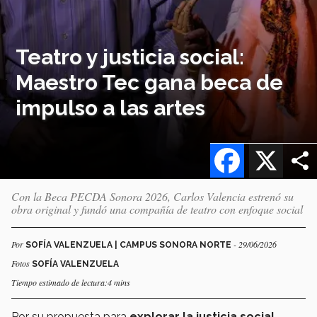
Teatro y justicia social:
Maestro Tec gana beca de
impulso a las artes
Facebook
X
Con la Beca PECDA Sonora 2026, Carlos Valencia estrenó su
obra original y fundó una compañía de teatro con enfoque social
Por
- 29/06/2026
SOFÍA VALENZUELA | CAMPUS SONORA NORTE
Fotos
SOFÍA VALENZUELA
Tiempo estimado de lectura:4 mins
Por su propuesta para
explorar la justicia social