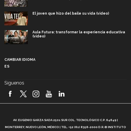
El joven que hizo del baile su vida (video)
Aula Futura: transformar la experiencia educativa
(video)
Más que un festival cultural: así es la magia de
VIBRART 2026 (video)
CAMBIAR IDIOMA
ES
Javier Guzmán: investigación con impacto social
(video)
Síguenos
¡México, en el top del mundial de robótica FIRST
2026! (video)
Vida Tec: Pasión, disciplina y básquetbol, con Gael
Adame (video)
A
AV. EUGENIO GARZA SADA 2501 SUR COL. TECNOLÓGICO C.P. 64849 |
L
¿Cómo es el Modelo Educativo Tec? (video)
MONTERREY, NUEVO LEÓN, MÉXICO | TEL. +52 (81) 8358-2000 D.R.© INSTITUTO