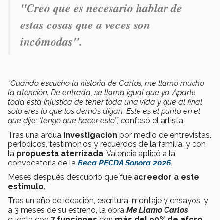
"Creo que es necesario hablar de
estas cosas que a veces son
incómodas".
“Cuando escucho la historia de Carlos, me llamó mucho
la atención. De entrada, se llama igual que yo. Aparte
toda esta injustica de tener toda una vida y que al final
solo eres lo que los demás digan. Este es el punto en el
que dije: ‘tengo que hacer esto’”, c
onfesó el artista.
Tras una ardua
investigación
por medio de entrevistas,
periódicos, testimonios y recuerdos de la familia, y con
la
propuesta aterrizada
, Valencia aplicó a la
convocatoria de la
Beca PECDA Sonora 2026
.
Meses después descubrió que fue
acreedor a este
estímulo
.
Tras un año de ideación, escritura, montaje y ensayos, y
a 3 meses de su estreno, la obra
Me Llamo Carlos
cuenta con
7 funciones
con
más del 90% de aforo