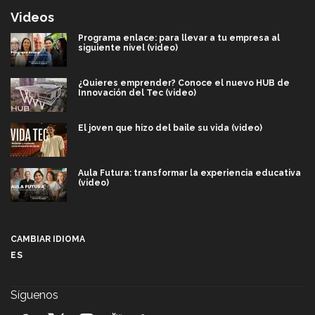
Videos
Programa enlace: para llevar a tu empresa al
siguiente nivel (video)
¿Quieres emprender? Conoce el nuevo HUB de
Innovación del Tec (video)
El joven que hizo del baile su vida (video)
Aula Futura: transformar la experiencia educativa
(video)
Más que un festival cultural: así es la magia de
VIBRART 2026 (video)
CAMBIAR IDIOMA
ES
Javier Guzmán: investigación con impacto social
(video)
Síguenos
¡México, en el top del mundial de robótica FIRST