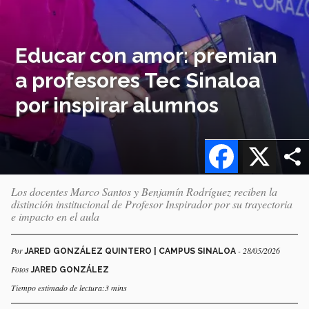
Educar con amor: premian
a profesores Tec Sinaloa
por inspirar alumnos
Facebook
X
Los docentes Marco Santos y Benjamín Rodríguez reciben la
distinción institucional de Profesor Inspirador por su trayectoria
e impacto en el aula
Por
- 28/05/2026
JARED GONZÁLEZ QUINTERO | CAMPUS SINALOA
Fotos
JARED GONZÁLEZ
Tiempo estimado de lectura:3 mins