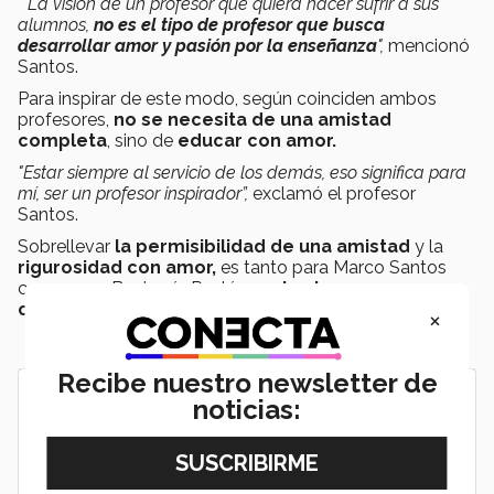
"La visión de un profesor que quiera hacer sufrir a sus
alumnos,
no es el tipo de profesor que busca
desarrollar amor y pasión por la enseñanza
",
mencionó
Santos.
Para inspirar de este modo, según coinciden ambos
profesores,
no se necesita de una amistad
completa
, sino de
educar con amor.
"Estar siempre al servicio de los demás, eso significa para
mí, ser un profesor inspirador”,
exclamó el profesor
Santos.
Sobrellevar
la permisibilidad de una amistad
y la
rigurosidad con amor,
es tanto para Marco Santos
como para Benjamín Rodríguez,
la clave que
consideran los ha llevado a este logro.
×
Recibe nuestro newsletter de
noticias: