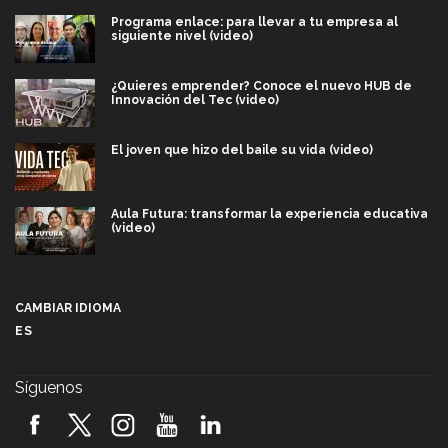
Programa enlace: para llevar a tu empresa al
siguiente nivel (video)
¿Quieres emprender? Conoce el nuevo HUB de
Innovación del Tec (video)
El joven que hizo del baile su vida (video)
Aula Futura: transformar la experiencia educativa
(video)
Más que un festival cultural: así es la magia de
VIBRART 2026 (video)
CAMBIAR IDIOMA
ES
Javier Guzmán: investigación con impacto social
(video)
Síguenos
¡México, en el top del mundial de robótica FIRST
2026! (video)