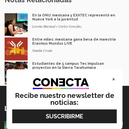
En la ONU: mexicana y EXATEC representó en
Nueva York a la juventud
Loretta Mariaud y Carlos González
Entre miles: mexicana gana beca de maestría
Erasmus Mundus LIVE
Natalia Croda
Estudiantes de 5 campus Tec impulsan
proyectos en la Sierra Tarahumara
Juan José Flores Nava
×
Recibe nuestro newsletter de
noticias:
Lo más nuevo
México va por pase olímpico en mundial de flag football
en Alemania