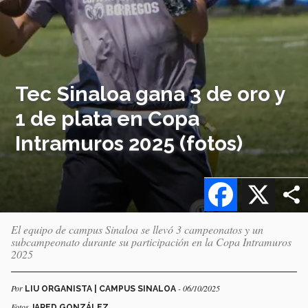
Tec Sinaloa gana 3 de oro y
1 de plata en Copa
Intramuros 2025 (fotos)
Facebook
X
El equipo de campus Sinaloa se llevó 3 campeonatos y un
subcampeonato durante su participación en la Copa Intramuros
2025
Por
- 06/10/2025
LIU ORGANISTA | CAMPUS SINALOA
Fotos
JARED GONZÁLEZ