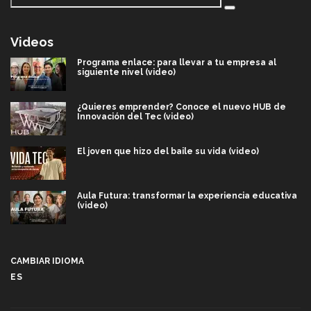
Videos
Programa enlace: para llevar a tu empresa al
siguiente nivel (video)
¿Quieres emprender? Conoce el nuevo HUB de
Innovación del Tec (video)
El joven que hizo del baile su vida (video)
Aula Futura: transformar la experiencia educativa
(video)
Más que un festival cultural: así es la magia de
VIBRART 2026 (video)
CAMBIAR IDIOMA
ES
Javier Guzmán: investigación con impacto social
(video)