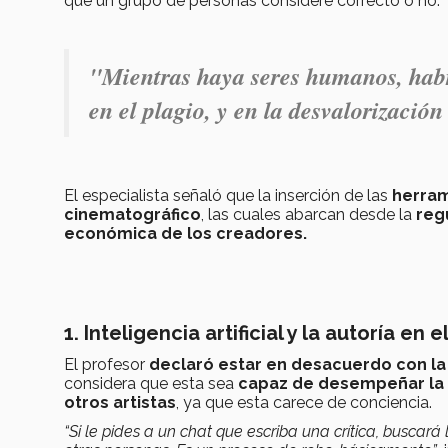
que un grupo de personas considere correcto o no.
"Mientras haya seres humanos, habr
en el plagio, y en la desvalorización
El especialista señaló que la inserción de las
herram
cinematográfico
, las cuales abarcan desde la
reg
económica de los creadores.
1. Inteligencia artificial y la autoría en e
El profesor
declaró estar en desacuerdo con la id
considera que esta sea
capaz de desempeñar la 
otros artistas
, ya que esta carece de conciencia.
“Si le pides a un chat que escriba una crítica, buscar