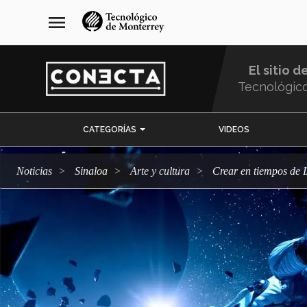
Pasar
navegación
menu
al
principal
contenido
principal
El sitio d
Tecnológic
Menu
CATEGORÍAS
VIDEOS
Comunidad
Noticias
Sinaloa
arte y cultura
Crear en tiempos de 