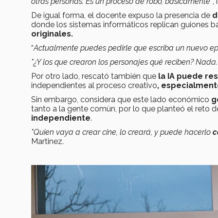
otras personas. Es un proceso de robo, básicamente”
,
De igual forma, el docente expuso la presencia de
d
donde los sistemas informáticos replican guiones 
originales.
“
Actualmente puedes pedirle que escriba un nuevo ep
"¿Y los que crearon los personajes qué reciben? Nada. 
Por otro lado, rescató también que
la IA puede re
independientes al proceso creativo
,
especialmen
Sin embargo, considera que este lado económico
g
tanto a la gente común, por lo que planteó el reto de
independiente
.
"Quien vaya a crear cine, lo creará, y puede hacerlo
c
Martinez.