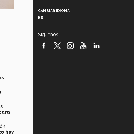
Más que un festival cultural: así es
la magia de VIBRART 2026 (video)
CAMBIAR IDIOMA
ES
Javier Guzmán: investigación con
impacto social (video)
Síguenos
¡México, en el top del mundial de
robótica FIRST 2026! (video)
Vida Tec: Pasión, disciplina y
básquetbol, con Gael Adame
(video)
as
¿Cómo es el Modelo Educativo
Tec? (video)
a
Vida Tec: Feminismo e Inteligencia
Artificial, Paola Ricaurte (video)
ás
para
ión
to hay