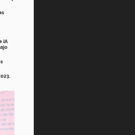
as
 IA
bajo
os
023.