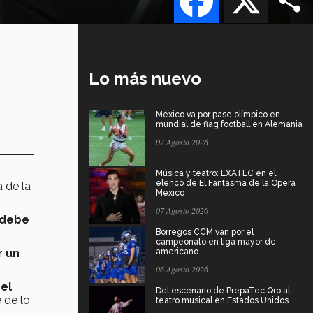
Lo más nuevo
México va por pase olímpico en
mundial de flag football en Alemania
07 Agosto 2026
Música y teatro: EXATEC en el
elenco de El Fantasma de la Ópera
a de la
Mexico
07 Agosto 2026
 debe
Borregos CCM van por el
campeonato en liga mayor de
r un
americano
06 Agosto 2026
 el
Del escenario de PrepaTec Qro al
 de lo
teatro musical en Estados Unidos