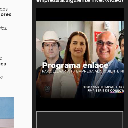
empresa al siguiente nivel (video)
dos,
adores
ios.
no
ica
ez