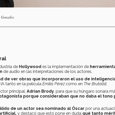
d González
ral
dustria de
Hollywood
es la implementación de
herramient
ón
de audio en las interpretaciones de los actores.
ad de ver obras que incorporaron el uso de inteligenci
IA tanto en la película
Emilia Pérez
como en
The Brutalist.
ctor principal,
Adrian Brody
, para que su húngaro sonara m
protagonista porque consideraban que no daba el tono 
álido de un actor sea nominado al Óscar
por una actuac
tificial,
y destacó que esto pone en duda
qué tanto méri