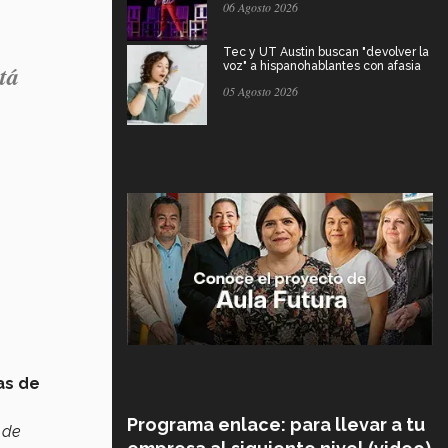
06 Agosto 2026
Tec y UT Austin buscan "devolver la
tá
voz" a hispanohablantes con afasia
05 Agosto 2026
as de
Programa enlace: para llevar a tu
 de