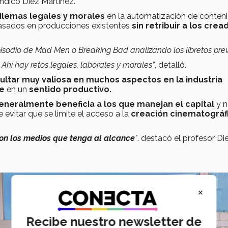
 indicó Diez Martinez.
ilemas legales y morales
en la automatización de conteni
basados en producciones existentes
sin retribuir a los cre
isodio de Mad Men o Breaking Bad analizando los libretos prev
Ahí hay retos legales, laborales y morales”
, detalló.
sultar muy valiosa en muchos aspectos en la industria
te
en un
sentido productivo.
eneralmente beneficia a los que manejan el capital
y 
 evitar que se limite el acceso a la
creación cinematográf
on los medios que tenga al alcance
"
. destacó el profesor Di
×
Recibe nuestro newsletter de