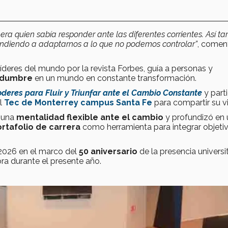
era quien sabía responder ante las diferentes corrientes. Así t
ndiendo a adaptarnos a lo que no podemos controlar”
, comen
líderes del mundo por la revista Forbes, guía a personas y
idumbre
en un mundo en constante transformación.
oderes para Fluir y Triunfar ante el Cambio Constante
y part
el
Tec de Monterrey campus Santa Fe
para compartir su vi
r una
mentalidad flexible ante el cambio
y profundizó en
rtafolio de carrera
como herramienta para integrar objeti
 2026 en el marco del
50 aniversario
de la presencia universit
a durante el presente año.