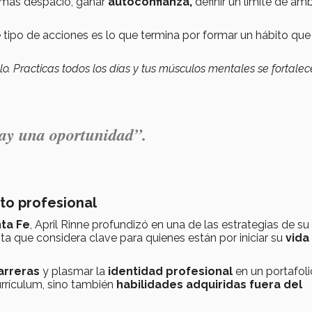
r más despacio, ganar
autoconfianza,
definir un límite de am
 tipo de acciones es lo que termina por formar un hábito que
o. Practicas todos los días y tus músculos mentales se fortalec
ay una oportunidad”.
to profesional
ta Fe
, April Rinne profundizó en una de las estrategias de su 
nta que considera clave para quienes están por iniciar su
vida
carreras
y plasmar la
identidad profesional
en un portafol
urrículum, sino también
habilidades adquiridas fuera del