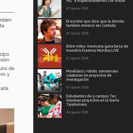
voz" a hispanohablantes con afasia
05 Agosto 2026
ambién
El escritor que dice que la derrota
ta
también merece ser contada
05 Agosto 2026
Entre miles: mexicana gana beca de
maestría Erasmus Mundus LIVE
icipó
05 Agosto 2026
sión.
 uno de
Movilidad y robots: sonorenses
vos y
colaboran en proyectos de
investigación
05 Agosto 2026
aria
Estudiantes de 5 campus Tec
impulsan proyectos en la Sierra
Tarahumara
04 Agosto 2026