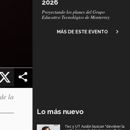
2026
Subtítulo
Proyectando los planes del Grupo
Educativo Tecnológico de Monterrey
navigate_next
MÁS DE ESTE EVENTO
cebook
X
de la
Lo más nuevo
Tec y UT Austin buscan "devolver la