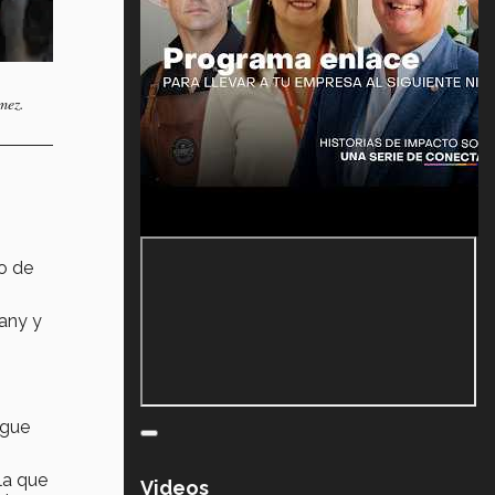
mez.
no de
pany y
ngue
la que
Videos