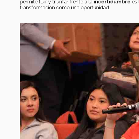
permite fluir y triunfar frente a la
incertidumbre
es 
transformación como una oportunidad.