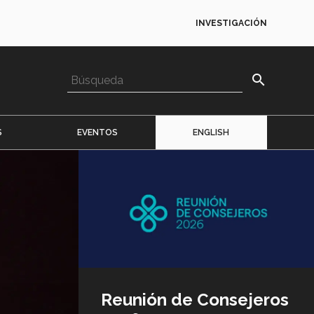
INVESTIGACIÓN
search
S
EVENTOS
ENGLISH
Imagen
o
logo
Reunión de Consejeros