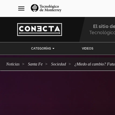
Pasar
navegación
menu
al
principal
contenido
principal
El sitio d
Tecnológic
Menu
CATEGORÍAS
VIDEOS
Comunidad
Noticias
Santa Fe
sociedad
¿Miedo al cambio? Fut