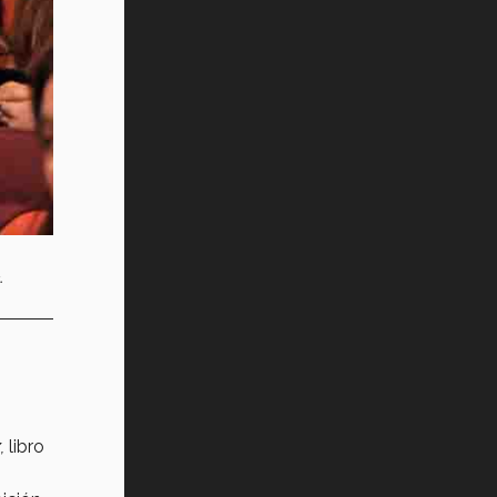
Vida Tec: Pasión, disciplina y
básquetbol, con Gael Adame
(video)
¿Cómo es el Modelo Educativo
Tec? (video)
Vida Tec: Feminismo e Inteligencia
Artificial, Paola Ricaurte (video)
.
x
,
libro