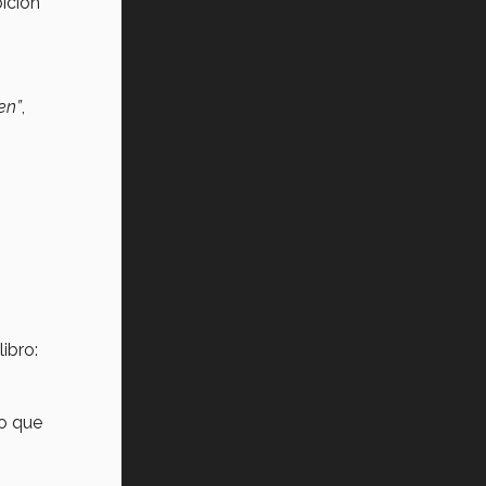
bición
en”
,
libro:
io que