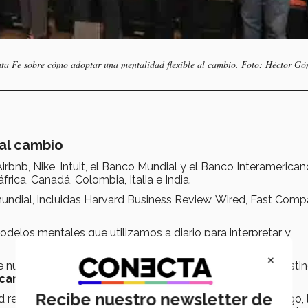
nta Fe sobre cómo adoptar una mentalidad flexible al cambio. Foto: Héctor Gó
al cambio
rbnb, Nike, Intuit, el Banco Mundial y el Banco Interamerica
rica, Canadá, Colombia, Italia e India.
mundial, incluidas Harvard Business Review, Wired, Fast Com
elos mentales que utilizamos a diario para interpretar y
×
 nuestras mentes aún no han experimentado. También disti
cambio inesperado
, sobre el cual no tenemos control.
Recibe nuestro newsletter de
d reacciona de manera distinta ante el cambio. Sin embargo, 