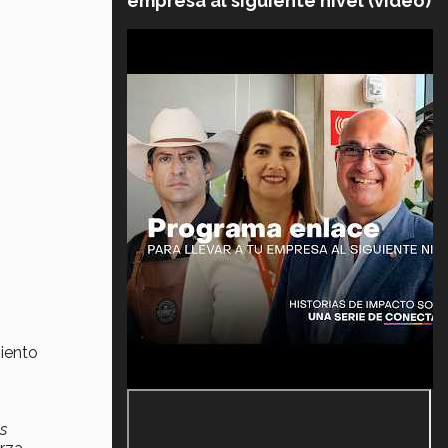
empresa al siguiente nivel (video)
iento
s