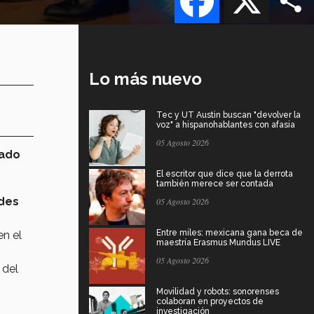
Lo más nuevo
Tec y UT Austin buscan "devolver la
voz" a hispanohablantes con afasia
05 Agosto 2026
ado
El escritor que dice que la derrota
también merece ser contada
ades
05 Agosto 2026
Entre miles: mexicana gana beca de
en el
maestría Erasmus Mundus LIVE
05 Agosto 2026
 del
Movilidad y robots: sonorenses
colaboran en proyectos de
investigación