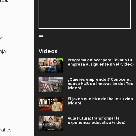
rza.
o
Videos
ajar
Programa enlace: para llevar a tu
empresa al siguiente nivel (video)
¿Quieres emprender? Conoce el
nuevo HUB de Innovación del Tec
(video)
El joven que hizo del baile su vida
(video)
Aula Futura: transformar la
experiencia educativa (video)
al es