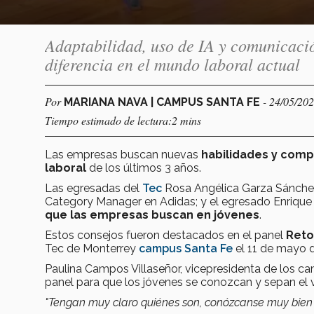
Adaptabilidad, uso de IA y comunicació
diferencia en el mundo laboral actual
Por
- 24/05/20
MARIANA NAVA | CAMPUS SANTA FE
Tiempo estimado de lectura:2 mins
Las empresas buscan nuevas
habilidades y com
laboral
de los últimos 3 años.
Las egresadas del
Tec
Rosa Angélica Garza Sánchez
Category Manager en Adidas; y el egresado Enriqu
que las empresas buscan en jóvenes
.
Estos consejos fueron destacados en el panel
Reto
Tec de Monterrey
campus Santa Fe
el 11 de mayo 
Paulina Campos Villaseñor, vicepresidenta de los ca
panel para que los jóvenes se conozcan y sepan el 
"Tengan muy claro quiénes son, conózcanse muy bien y