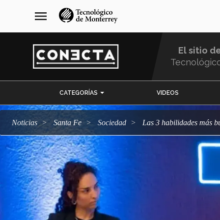
Pasar
navegación
menu
al
principal
contenido
principal
El sitio d
Tecnológic
Menu
CATEGORÍAS
VIDEOS
Comunidad
Noticias
Santa Fe
sociedad
Las 3 habilidades más 