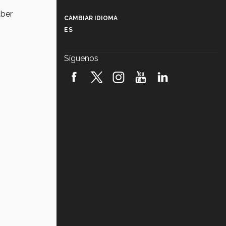
Más que un festival cultural: así es
la magia de VIBRART 2026 (video)
aber
CAMBIAR IDIOMA
ES
Javier Guzmán: investigación con
impacto social (video)
Síguenos
¡México, en el top del mundial de
robótica FIRST 2026! (video)
Vida Tec: Pasión, disciplina y
básquetbol, con Gael Adame
(video)
¿Cómo es el Modelo Educativo
Tec? (video)
Vida Tec: Feminismo e Inteligencia
Artificial, Paola Ricaurte (video)