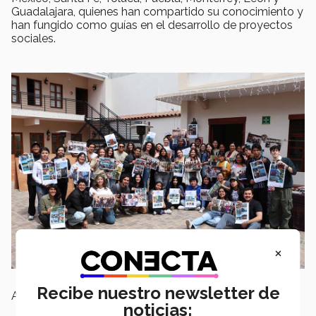
Guadalajara, quienes han compartido su conocimiento y
han fungido como guías en el desarrollo de proyectos
sociales.
×
Recibe nuestro newsletter de
Algunos de estos proyectos que destacan son:
noticias: