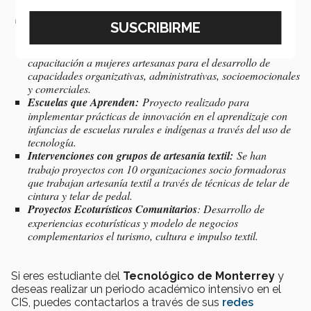
Iniciativa desarrollo y fortalecimiento de capacidades
integrales para mujeres artesanas en comunidades
indígenas de los Altos de Chiapas:
Programa de
capacitación a mujeres artesanas para el desarrollo de
capacidades organizativas, administrativas, socioemocionales
y comerciales.
Escuelas que Aprenden:
Proyecto realizado para
implementar prácticas de innovación en el aprendizaje con
infancias de escuelas rurales e indígenas a través del uso de
tecnología.
Intervenciones con grupos de artesanía textil:
Se han
trabajo proyectos con 10 organizaciones socio formadoras
que trabajan artesanía textil a través de técnicas de telar de
cintura y telar de pedal.
Proyectos Ecoturísticos Comunitarios
: Desarrollo de
experiencias ecoturísticas y modelo de negocios
complementarios el turismo, cultura e impulso textil.
Si eres estudiante del
Tecnológico de Monterrey
y
deseas realizar un periodo académico intensivo en el
CIS, puedes contactarlos a través de sus
redes