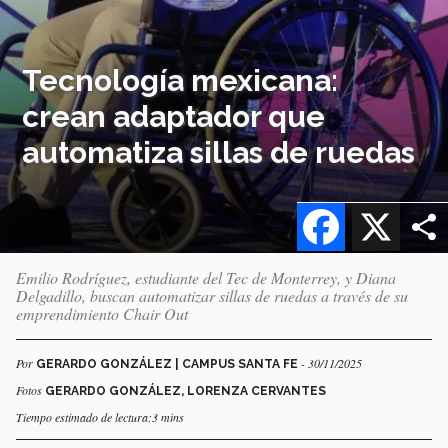
Tecnología mexicana:
crean adaptador que
automatiza sillas de ruedas
Facebook
X
Emilio Rodríguez, estudiante del Tec de Monterrey, y Diana
Delgadillo, buscan automatizar sillas de ruedas a través de su
emprendimiento Chair Out
Por
- 30/11/2025
GERARDO GONZÁLEZ | CAMPUS SANTA FE
Fotos
GERARDO GONZÁLEZ, LORENZA CERVANTES
Tiempo estimado de lectura:3 mins