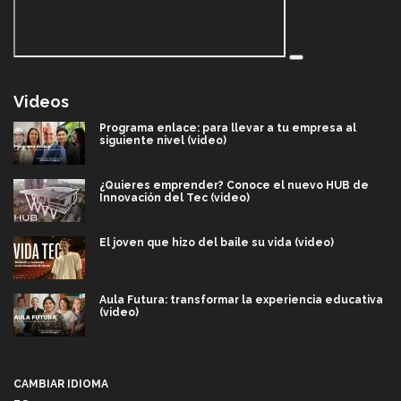
Videos
Programa enlace: para llevar a tu empresa al
siguiente nivel (video)
¿Quieres emprender? Conoce el nuevo HUB de
Innovación del Tec (video)
El joven que hizo del baile su vida (video)
Aula Futura: transformar la experiencia educativa
(video)
Más que un festival cultural: así es la magia de
VIBRART 2026 (video)
CAMBIAR IDIOMA