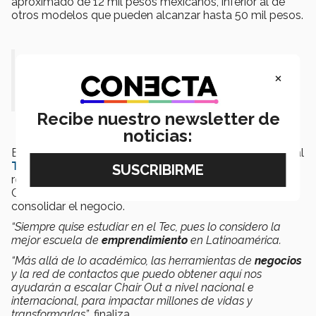
aproximado de 12 mil pesos mexicanos, inferior al de
otros modelos que pueden alcanzar hasta 50 mil pesos.
“Nos enfocamos en crear una
×
solución ligera, portátil y asequible”.
Recibe nuestro newsletter de
noticias:
El estudiante de primer semestre de Ingeniería ingresó al
Tec
tras obtener la
Beca al Talento Emprendedor,
reconocimiento que obtuvo gracias a su proyecto.
Considera que su formación universitaria contribuirá a
consolidar el negocio.
“Siempre quise estudiar en el Tec, pues lo considero la
mejor escuela de
emprendimiento
en Latinoamérica.
“Más allá de lo académico, las herramientas de
negocios
y la red de contactos que puedo obtener aquí nos
ayudarán a escalar Chair Out a nivel nacional e
internacional, para impactar millones de vidas y
transformarlas”
, finaliza.