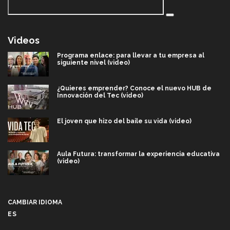
Videos
Programa enlace: para llevar a tu empresa al
siguiente nivel (video)
¿Quieres emprender? Conoce el nuevo HUB de
Innovación del Tec (video)
El joven que hizo del baile su vida (video)
Aula Futura: transformar la experiencia educativa
(video)
Más que un festival cultural: así es la magia de
VIBRART 2026 (video)
CAMBIAR IDIOMA
ES
Javier Guzmán: investigación con impacto social
(video)