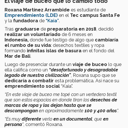
El viaje de buceo que lo cambió todo
Roxana Martínez Arrambide
es estudiante de
Emprendimiento (LDE)
en el
Tec campus Santa Fe
y la
fundadora
de
“Kaia”
.
Tras
graduarse
de
preparatoria en 2018
, decidió
realizar un voluntariado
de 6 meses en
Indonesia,
donde fue testigo de algo que
cambiaría
el rumbo de su vida
: desechos textiles y ropa
formando
infinitas islas de basura
en el fondo del
Mar de Bali
.
Luego de presenciar durante un
viaje de buceo
lo que
ella califica como un
“desafortunado y desagradable
legado de nuestra civilización”
, Roxana supo que se
dedicaría a combatir
esta problemática. Así nace su
emprendimiento social
“Kaia".
“En este viaje de buceo me topé con un vertedero textil
que son estos espacios en donde tiran los
desechos de
marcas de ropa y los dejan hasta que se
descompongan
en aproximadamente
100 y 400 año
s
”.
“Es muy
diferente
verlo
en un documental
, que
en
persona
”
, comentó Roxana.