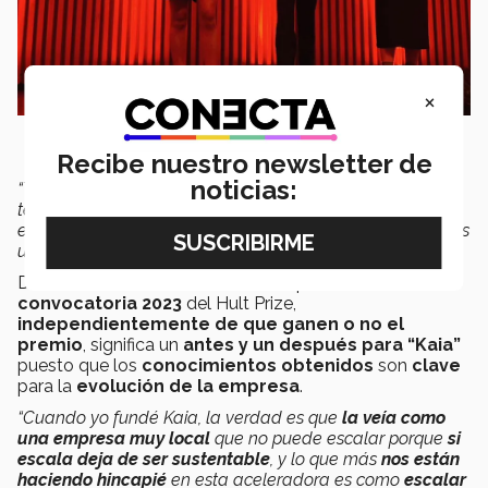
×
Recibe nuestro newsletter de
noticias:
“Teníamos
tres juntas semanales
, había días que
teníamos
juntas a las 11 de la noche o 1 de la mañana
,
entonces el
dedicarle tiempo a Hult
cuando ya teníamos
un horario muy reducido
fue un reto
”.
De acuerdo con Roxana, el formar parte de la
convocatoria 2023
del Hult Prize,
independientemente de que ganen o no el
premio
, significa un
antes y un después para “Kaia”
puesto que los
conocimientos obtenidos
son
clave
para la
evolución de la empresa
.
“Cuando yo fundé Kaia, la verdad es que
la veía como
una empresa muy local
que no puede escalar porque
si
escala deja de ser sustentable
, y lo que más
nos están
haciendo hincapié
en esta aceleradora es como
escalar