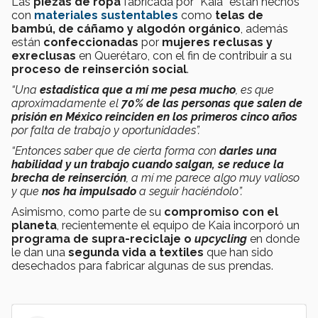
Las
piezas de ropa
fabricada por “Kaia” están hechos
con
materiales sustentables
como
telas de
bambú, de cáñamo y algodón orgánico
, además
están
confeccionadas
por
mujeres reclusas y
exreclusas
en Querétaro, con el fin de contribuir a su
proceso de reinserción social
.
“Una
estadística que a mí me pesa mucho
, es que
aproximadamente el
70% de las personas que salen de
prisión en México reinciden en los primeros cinco años
por falta de trabajo y oportunidades”.
“Entonces saber que de cierta forma con
darles una
habilidad y un trabajo cuando salgan, se reduce la
brecha de reinserción
, a mí me parece algo muy valioso
y que
nos ha impulsado
a seguir haciéndolo”.
Asimismo, como parte de su
compromiso con el
planeta
, recientemente el equipo de Kaia incorporó un
programa de supra-reciclaje o
upcycling
en donde
le dan una
segunda vida a textiles
que han sido
desechados para fabricar algunas de sus prendas.