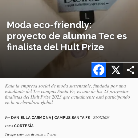
Moda eco-friendly:
proyecto de alumna Tec es
finalista del Hult Prize
Facebook
X
Kaia la empresa social de moda sustentable, fundada por una
estudiante del Tec campus Santa Fe, es uno de los 23 proyectos
finalistas del Hult Prize 2023 que actualmente está participando
en la aceleradora global
Por
- 25/07/2023
DANIELLA CARMONA | CAMPUS SANTA FE
Fotos
CORTESÍA
Tiempo estimado de lectura:7 mins