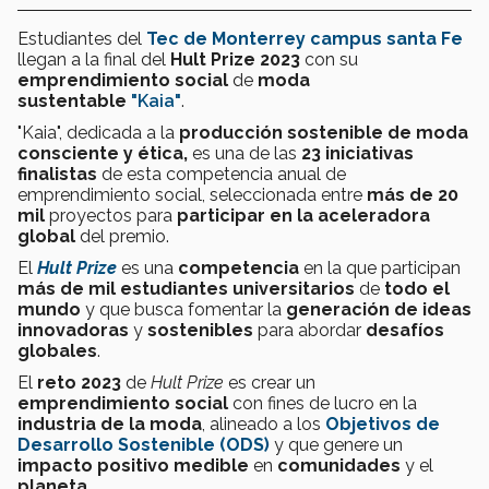
Estudiantes del
Tec de Monterrey campus santa Fe
llegan a la final del
Hult Prize 2023
con su
emprendimiento social
de
moda
sustentable
"Kaia"
.
"Kaia", dedicada a la
producción sostenible de moda
consciente y ética,
es una de las
23
iniciativas
finalistas
de esta competencia anual de
emprendimiento social, seleccionada entre
más de 20
mil
proyectos para
participar en la aceleradora
global
del premio.
El
Hult Prize
es una
competencia
en la que participan
más de mil estudiantes universitarios
de
todo el
mundo
y que busca fomentar la
generación de ideas
innovadoras
y
sostenibles
para abordar
desafíos
globales
.
El
reto 2023
de
Hult Prize
es crear un
emprendimiento social
con fines de lucro en la
industria de la moda
, alineado a los
Objetivos de
Desarrollo Sostenible (ODS)
y que genere un
impacto positivo
medible
en
comunidades
y el
planeta
.